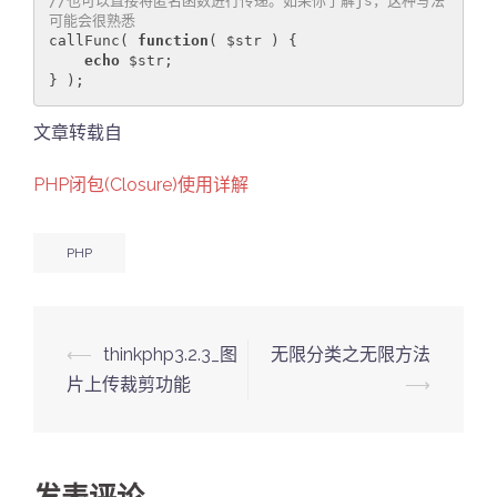
//也可以直接将匿名函数进行传递。如果你了解js，这种写法
可能会很熟悉
callFunc( 
function
( $str )
{

echo
 $str;

} );
文章转载自
PHP闭包(Closure)使用详解
PHP
Post
⟵
thinkphp3.2.3_图
无限分类之无限方法
navigation
片上传裁剪功能
⟶