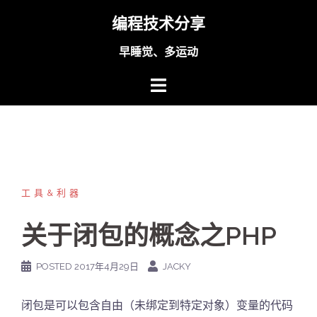
Skip
编程技术分享
to
content
早睡觉、多运动
工具&利器
关于闭包的概念之PHP
POSTED
2017年4月29日
JACKY
闭包是可以包含自由（未绑定到特定对象）变量的代码