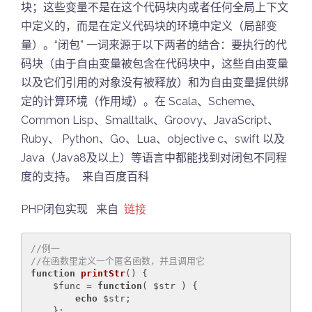
块；这些变量不是在这个代码块内或者任何全局上下文
中定义的，而是在定义代码块的环境中定义（局部变
量）。“闭包” 一词来源于以下两者的结合：要执行的代
码块（由于自由变量被包含在代码块中，这些自由变量
以及它们引用的对象没有被释放）和为自由变量提供绑
定的计算环境（作用域）。在 Scala、Scheme、
Common Lisp、Smalltalk、Groovy、JavaScript、
Ruby、 Python、Go、Lua、objective c、swift 以及
Java（Java8及以上）等语言中都能找到对闭包不同程
度的支持。 来自百度百科
PHP闭包实现 来自
链接
//例一
//在函数里定义一个匿名函数，并且调用它
function
printStr
()
{

    $func = 
function
( $str )
{

echo
 $str;

    };
