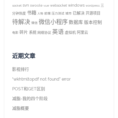
svn
windows
swoole
websocket
三
socket
vue
wordpress
书籍
已解决
开源项目
分钟热度
前端
压力测试
城市
人物
待解决
微信小程序
数据库
版本控制
微信
英语
碎片
系统
阿里云
虚拟机
网络协议
电影
近期文章
影视排行
“wkhtmltopdf not found” error
POST和GET区别
减脂-我的四个阶段
减脂概要