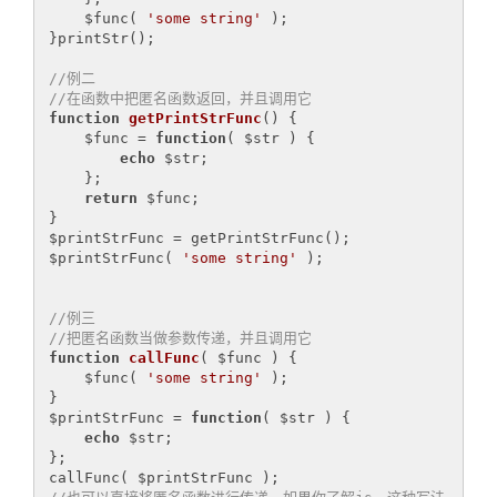
    $func( 
'some string'
 );

}printStr();

//例二
//在函数中把匿名函数返回，并且调用它
function
getPrintStrFunc
()
{

    $func = 
function
( $str )
{

echo
 $str;

    };

return
 $func;

}

$printStrFunc = getPrintStrFunc();

$printStrFunc( 
'some string'
 );

//例三
//把匿名函数当做参数传递，并且调用它
function
callFunc
( $func )
{

    $func( 
'some string'
 );

}

$printStrFunc = 
function
( $str )
{

echo
 $str;

};
