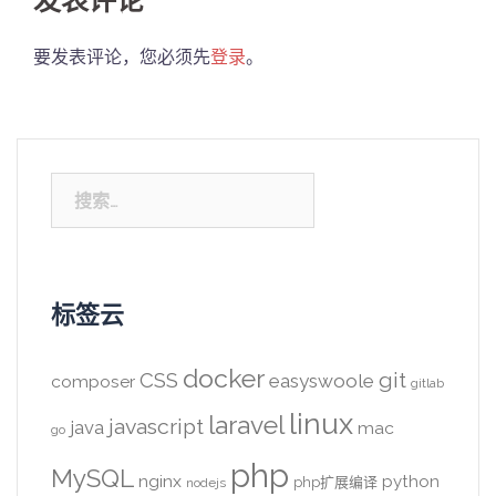
发表评论
要发表评论，您必须先
登录
。
搜
索：
标签云
docker
CSS
git
easyswoole
composer
gitlab
linux
laravel
javascript
java
mac
go
php
MySQL
nginx
python
php扩展编译
nodejs