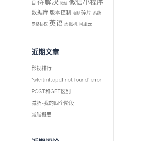
待解决
微信小程序
目
微信
数据库
版本控制
碎片
系统
电影
英语
阿里云
虚拟机
网络协议
近期文章
影视排行
“wkhtmltopdf not found” error
POST和GET区别
减脂-我的四个阶段
减脂概要