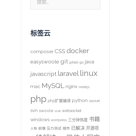
索：
标签云
docker
CSS
composer
git
easyswoole
java
gitlab
go
linux
laravel
javascript
MySQL
mac
nginx
nodejs
php
python
php扩展编译
socket
svn
swoole
websocket
vue
书籍
windows
三分钟热度
wordpress
已解决
开源项
前端
压力测试
城市
人物