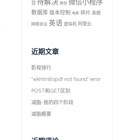
待解决
微信小程序
目
微信
数据库
版本控制
碎片
系统
电影
英语
阿里云
虚拟机
网络协议
近期文章
影视排行
“wkhtmltopdf not found” error
POST和GET区别
减脂-我的四个阶段
减脂概要