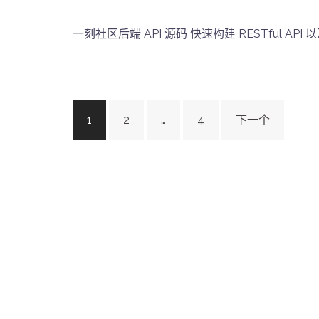
一刻社区后端 API 源码 快速构建 RESTful API 以及
文
1
2
…
4
下一个
章
导
航