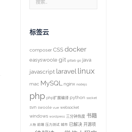
索：
标签云
docker
CSS
composer
git
easyswoole
java
gitlab
go
linux
laravel
javascript
MySQL
mac
nginx
nodejs
php
python
php扩展编译
socket
svn
swoole
websocket
vue
书籍
windows
三分钟热度
wordpress
已解决
开源项
前端
压力测试
城市
人物