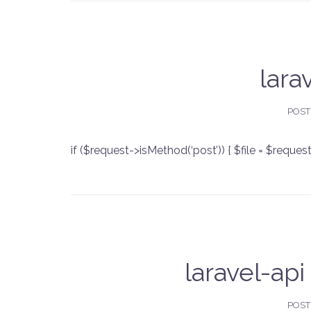
lar
POST
if ($request->isMethod(‘post’)) { $file = $request
laravel
POST