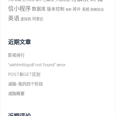
前端
压力测试
城市
微信
人物
信小程序
数据库
版本控制
碎片
系统
网络协议
电影
英语
阿里云
虚拟机
近期文章
影视排行
“wkhtmltopdf not found” error
POST和GET区别
减脂-我的四个阶段
减脂概要