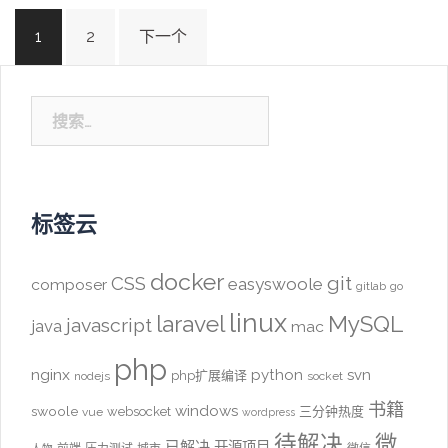
文
1
2
下一个
章
导
航
搜
索：
标签云
docker
CSS
git
easyswoole
composer
gitlab
go
linux
laravel
MySQL
javascript
java
mac
php
nginx
python
svn
php扩展编译
nodejs
socket
书籍
windows
swoole
websocket
三分钟热度
vue
wordpress
待解决
微
已解决
开源项目