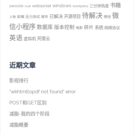
书籍
windows
swoole
websocket
三分钟热度
vue
wordpress
待解决
微
已解决
开源项目
前端
压力测试
城市
微信
人物
信小程序
数据库
版本控制
碎片
系统
网络协议
电影
英语
阿里云
虚拟机
近期文章
影视排行
“wkhtmltopdf not found” error
POST和GET区别
减脂-我的四个阶段
减脂概要