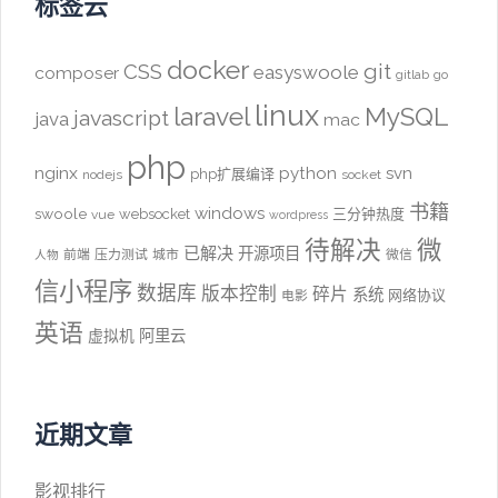
标签云
docker
CSS
git
easyswoole
composer
gitlab
go
linux
laravel
MySQL
javascript
java
mac
php
nginx
python
svn
php扩展编译
nodejs
socket
书籍
windows
swoole
websocket
三分钟热度
vue
wordpress
待解决
微
已解决
开源项目
前端
压力测试
城市
微信
人物
信小程序
数据库
版本控制
碎片
系统
网络协议
电影
英语
阿里云
虚拟机
近期文章
影视排行