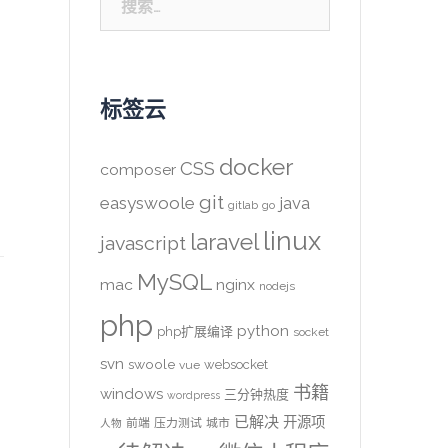
索：
标签云
docker
CSS
composer
git
easyswoole
java
gitlab
go
linux
laravel
javascript
MySQL
mac
nginx
nodejs
php
python
php扩展编译
socket
svn
swoole
websocket
vue
书籍
windows
三分钟热度
wordpress
已解决
开源项
前端
压力测试
城市
人物