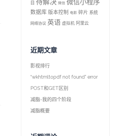
待解决
微信小程序
目
微信
数据库
版本控制
碎片
系统
电影
英语
阿里云
虚拟机
网络协议
近期文章
影视排行
“wkhtmltopdf not found” error
POST和GET区别
减脂-我的四个阶段
减脂概要