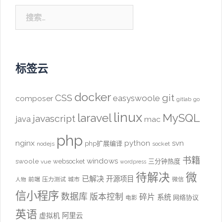
搜
索：
标签云
docker
CSS
git
easyswoole
composer
gitlab
go
linux
laravel
MySQL
javascript
java
mac
php
nginx
python
svn
php扩展编译
nodejs
socket
书籍
windows
swoole
websocket
三分钟热度
vue
wordpress
待解决
微
已解决
开源项目
前端
压力测试
城市
微信
人物
信小程序
数据库
版本控制
碎片
系统
网络协议
电影
英语
阿里云
虚拟机