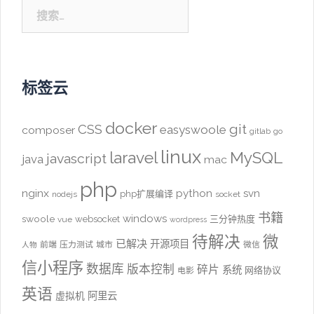
搜
索：
标签云
docker
CSS
git
easyswoole
composer
gitlab
go
linux
laravel
MySQL
javascript
java
mac
php
nginx
python
svn
php扩展编译
nodejs
socket
书籍
windows
swoole
websocket
三分钟热度
vue
wordpress
待解决
微
已解决
开源项目
前端
压力测试
城市
微信
人物
信小程序
数据库
版本控制
碎片
系统
网络协议
电影
英语
阿里云
虚拟机