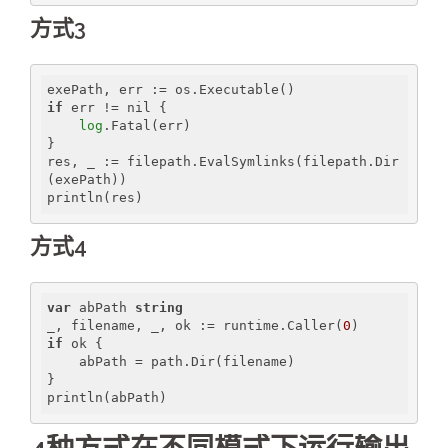
方式3
if
 err != nil {

log
.Fatal(err)

}

res, _ := filepath.EvalSymlinks(filepath.Dir
(exePath))

println(res)
方式4
var
 abPath 
string
_, filename, _, ok := runtime.Caller(
0
if
 ok {

    abPath = path.Dir(filename)

}

println(abPath)