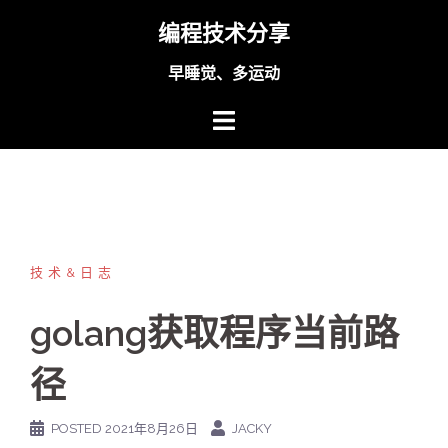
Skip
编程技术分享
to
content
早睡觉、多运动
技术&日志
golang获取程序当前路
径
POSTED
2021年8月26日
JACKY