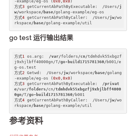
-example/eg-os (
0x0
,
0x0
)

方式
3
 getCurrentAbPathByExecutable:  /Users
/j
w/
workspace
/base/
golang-example/eg-os

方式
4
 getCurrentAbPathByCaller:  /Users
/jw/
wo
rkspace
/base/
golang-example/util
go test 运行输出结果
方式
1
 os.arg:  
/var/
folders
/cn/
tdmhdvk55xbgzf
j9xhjlbff40000gn/T
/go-build1715781360/
b001/e
g-os.test

方式
2
 Getwd:  /Users
/jw/
workspace
/base/
golang
-example/eg-os (
0x0
,
0x0
)

方式
3
 getCurrentAbPathByExecutable:  
/privat
e/
var
/folders/
cn
/tdmhdvk55xbgzfj9xhjlbff4000
0gn/
T
/go-build1715781360/
b001

方式
4
 getCurrentAbPathByCaller:  /Users
/jw/
wo
rkspace
/base/
golang-example/util
参考资料