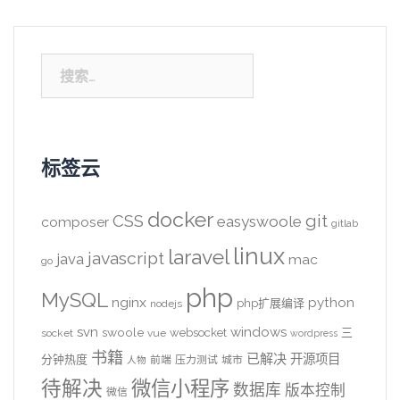
搜
索：
标签云
docker
CSS
git
easyswoole
composer
gitlab
linux
laravel
javascript
java
mac
go
php
MySQL
nginx
python
php扩展编译
nodejs
svn
windows
swoole
websocket
三
socket
vue
wordpress
书籍
已解决
开源项目
分钟热度
前端
压力测试
城市
人物
待解决
微信小程序
数据库
版本控制
微信