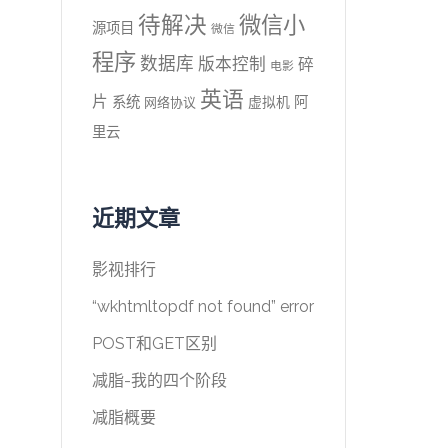
待解决
微信小
源项目
微信
程序
数据库
版本控制
碎
电影
英语
片
系统
阿
虚拟机
网络协议
里云
近期文章
影视排行
“wkhtmltopdf not found” error
POST和GET区别
减脂-我的四个阶段
减脂概要