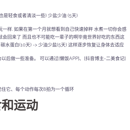
也是轻食或者清淡一些) 少盐少油 (5天)
跟玩一样. 如果在第一个月就想看到自己快速掉秤 水煮一切你会感
就会回来了 而且也不可能吃一辈子的啊毕竟世界好吃的东西这
 碳水蛋白(10天) -> 少油少盐(5天) 这样逐步恢复让身体去适应
后做一些准备。 可以通过[懒饭APP]、[抖音博主-二美食记]
记住它、每个动作每次8拍为一个循环
食和运动