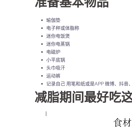
准备基本物品
瑜伽垫
电子秤或体脂称
迷你电饭煲
迷你电蒸锅
电磁炉
小平底锅
头巾吸汗
运动裤
记录自己 用笔和纸或是APP 微博、抖音
减脂期间最好吃