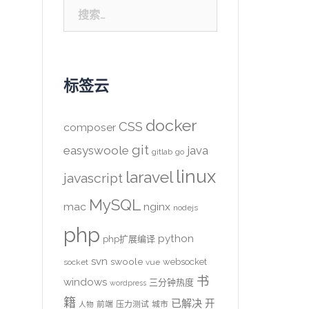
搜
索：
标签云
docker
CSS
composer
git
easyswoole
java
gitlab
go
linux
laravel
javascript
MySQL
mac
nginx
nodejs
php
python
php扩展编译
svn
swoole
websocket
socket
vue
书
windows
三分钟热度
wordpress
籍
已解决
开
前端
压力测试
城市
人物