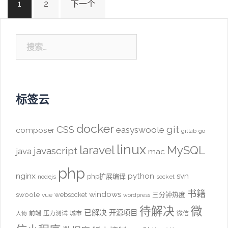
1
2
下一个
章
导
航
搜
索：
标签云
docker
CSS
git
easyswoole
composer
gitlab
go
linux
laravel
MySQL
javascript
java
mac
php
nginx
python
svn
php扩展编译
nodejs
socket
书籍
windows
swoole
websocket
三分钟热度
vue
wordpress
待解决
微
已解决
开源项目
前端
压力测试
城市
微信
人物