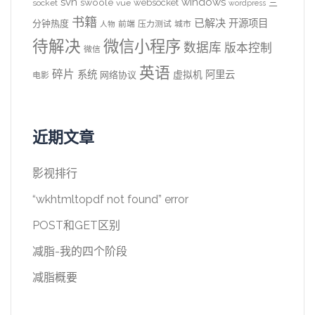
svn
windows
swoole
websocket
三
socket
vue
wordpress
书籍
已解决
开源项目
分钟热度
前端
压力测试
城市
人物
待解决
微信小程序
数据库
版本控制
微信
英语
碎片
系统
阿里云
虚拟机
网络协议
电影
近期文章
影视排行
“wkhtmltopdf not found” error
POST和GET区别
减脂-我的四个阶段
减脂概要