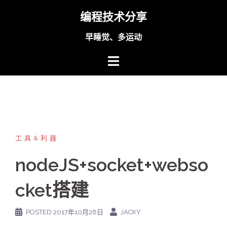
Skip
编程技术分享
to
content
早睡觉、多运动
工具&利器
nodeJS+socket+webso
cket搭建
POSTED
2017年10月26日
JACKY