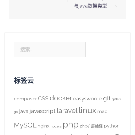
navigation
与java数据类型
⟶
搜
索：
标签云
docker
CSS
git
easyswoole
composer
gitlab
linux
laravel
javascript
java
mac
go
php
MySQL
nginx
python
php扩展编译
nodejs