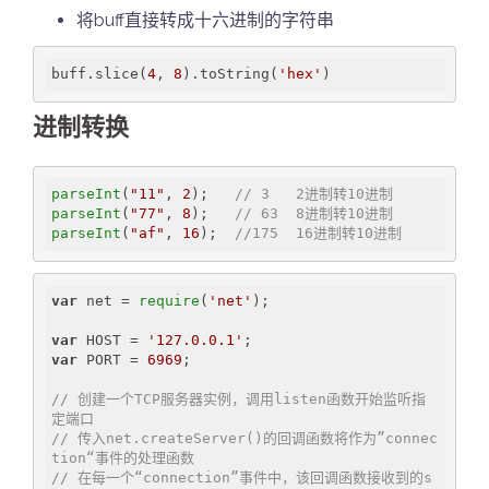
将buff直接转成十六进制的字符串
buff.slice(
4
, 
8
).toString(
'hex'
进制转换
parseInt
(
"11"
, 
2
);   
// 3   2进制转10进制  
parseInt
(
"77"
, 
8
);   
// 63  8进制转10进制
parseInt
(
"af"
, 
16
);  
//175  16进制转10进制
var
 net = 
require
(
'net'
);

var
 HOST = 
'127.0.0.1'
var
 PORT = 
6969
;

// 创建一个TCP服务器实例，调用listen函数开始监听指
定端口
// 传入net.createServer()的回调函数将作为”connec
tion“事件的处理函数
// 在每一个“connection”事件中，该回调函数接收到的s