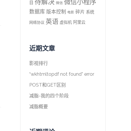
待解决
微信小程序
目
微信
数据库
版本控制
碎片
系统
电影
英语
阿里云
虚拟机
网络协议
近期文章
影视排行
“wkhtmltopdf not found” error
POST和GET区别
减脂-我的四个阶段
减脂概要