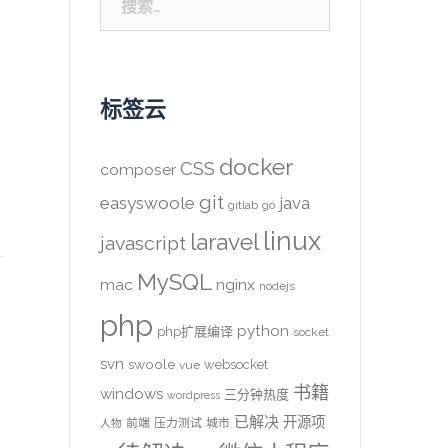
索：
标签云
docker
CSS
composer
git
easyswoole
java
gitlab
go
linux
laravel
javascript
MySQL
mac
nginx
nodejs
php
python
php扩展编译
socket
svn
swoole
websocket
vue
书籍
windows
三分钟热度
wordpress
已解决
开源项
前端
压力测试
城市
人物