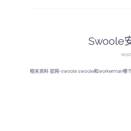
Swoole
POS
相关资料 官网-swoole swoole和workerma