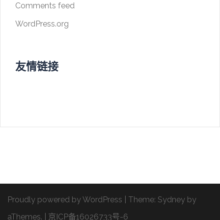
Comments feed
WordPress.org
友情链接
Proudly powered by WordPress
|
Theme:
Sydney
by
aThemes.
|
京ICP备16026733号-6