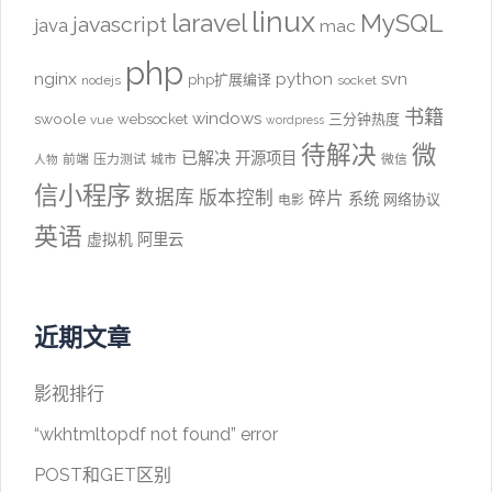
linux
laravel
MySQL
javascript
java
mac
php
nginx
python
svn
php扩展编译
nodejs
socket
书籍
windows
swoole
websocket
三分钟热度
vue
wordpress
待解决
微
已解决
开源项目
前端
压力测试
城市
微信
人物
信小程序
数据库
版本控制
碎片
系统
网络协议
电影
英语
阿里云
虚拟机
近期文章
影视排行
“wkhtmltopdf not found” error
POST和GET区别