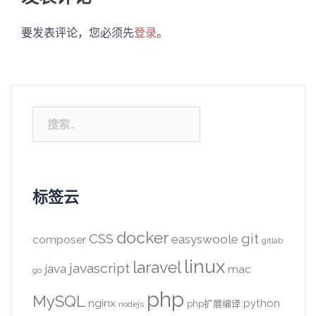
要发表评论，您必须先
登录
。
搜
索：
标签云
docker
CSS
git
easyswoole
composer
gitlab
linux
laravel
javascript
java
mac
go
php
MySQL
nginx
python
php扩展编译
nodejs