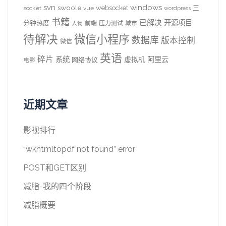
svn
windows
swoole
websocket
三
socket
vue
wordpress
书籍
已解决
开源项目
分钟热度
前端
压力测试
城市
人物
待解决
微信小程序
数据库
版本控制
微信
英语
碎片
系统
阿里云
虚拟机
网络协议
电影
近期文章
影视排行
“wkhtmltopdf not found” error
POST和GET区别
减脂-我的四个阶段
减脂概要