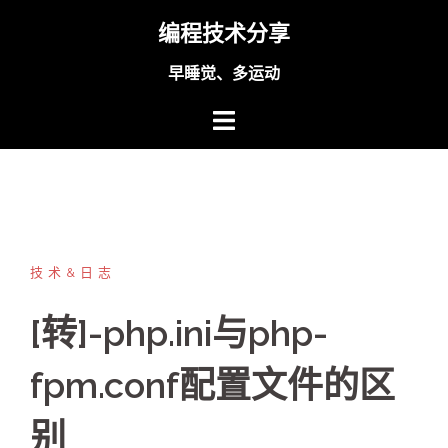
Skip
编程技术分享
to
content
早睡觉、多运动
技术&日志
[转]-php.ini与php-
fpm.conf配置文件的区
别