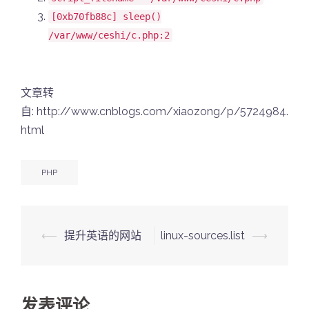
[
0xb70fb88c]
sleep()
/var/www/ceshi/c.php
:2
文章转
自: http://www.cnblogs.com/xiaozong/p/5724984.
html
PHP
Post
⟵
提升英语的网站
linux-sources.list
⟶
navigation
发表评论