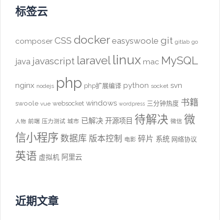
标签云
docker
CSS
git
easyswoole
composer
gitlab
go
linux
laravel
MySQL
javascript
java
mac
php
nginx
python
svn
php扩展编译
nodejs
socket
书籍
windows
swoole
websocket
三分钟热度
vue
wordpress
待解决
微
已解决
开源项目
前端
压力测试
城市
微信
人物
信小程序
数据库
版本控制
碎片
系统
网络协议
电影
英语
阿里云
虚拟机
近期文章