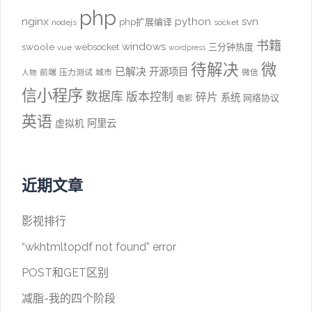
php
nginx
python
svn
php扩展编译
nodejs
socket
书籍
windows
swoole
websocket
三分钟热度
vue
wordpress
待解决
微
已解决
开源项目
前端
压力测试
城市
微信
人物
信小程序
数据库
版本控制
碎片
系统
网络协议
电影
英语
阿里云
虚拟机
近期文章
影视排行
“wkhtmltopdf not found” error
POST和GET区别
减脂-我的四个阶段