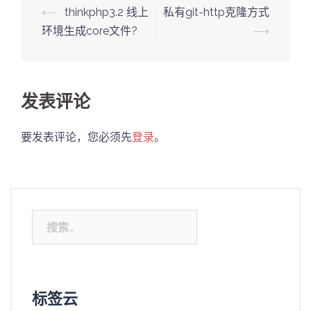
Post
⟵
thinkphp3.2 线上
私有git-http克隆方式
navigation
环境生成core文件?
⟶
发表评论
要发表评论，您必须先
登录
。
搜
索：
标签云