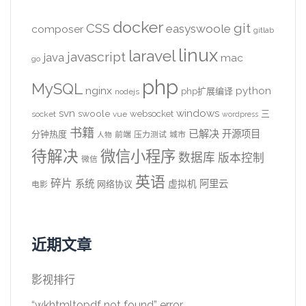
docker
CSS
git
easyswoole
composer
gitlab
linux
laravel
javascript
java
mac
go
php
MySQL
nginx
python
php扩展编译
nodejs
svn
windows
swoole
websocket
三
socket
vue
wordpress
书籍
已解决
开源项目
分钟热度
前端
压力测试
城市
人物
待解决
微信小程序
数据库
版本控制
微信
英语
碎片
系统
阿里云
虚拟机
网络协议
电影
近期文章
影视排行
“wkhtmltopdf not found” error