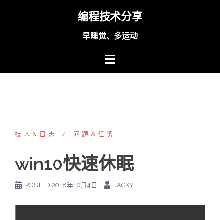
Skip
编程技术分享
to
content
早睡觉、多运动
技术&日志
问题&任务
win10快速休眠
POSTED
2018年10月4日
JACKY