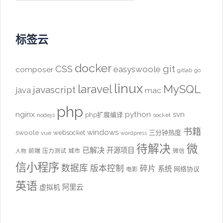
标签云
docker
CSS
git
easyswoole
composer
gitlab
go
linux
laravel
MySQL
javascript
java
mac
php
nginx
python
svn
php扩展编译
nodejs
socket
书籍
windows
swoole
websocket
三分钟热度
vue
wordpress
待解决
微
已解决
开源项目
前端
压力测试
城市
微信
人物
信小程序
数据库
版本控制
碎片
系统
网络协议
电影
英语
阿里云
虚拟机