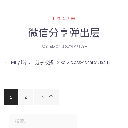
工具&利器
微信分享弹出层
POSTED ON
2017年9月13日
HTML部分 <!– 分享按扭 –> <div class=”share”>&lt […]
文
1
2
下一个
章
导
航
搜
索：