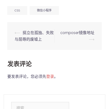
CSS
微信小程序
Post
⟵
挺立在孤独、失败
composer镜像地址
navigation
与屈辱的废墟上
⟶
发表评论
要发表评论，您必须先
登录
。
搜