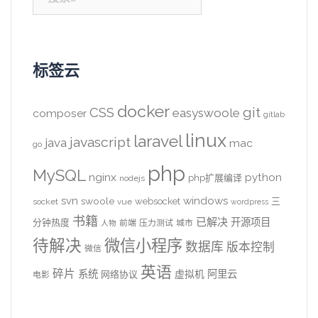
索：
标签云
docker
CSS
git
easyswoole
composer
gitlab
linux
laravel
javascript
java
mac
go
php
MySQL
nginx
python
php扩展编译
nodejs
svn
windows
swoole
websocket
三
socket
vue
wordpress
书籍
已解决
开源项目
分钟热度
前端
压力测试
城市
人物
待解决
微信小程序
数据库
版本控制
微信
英语
碎片
系统
阿里云
虚拟机
网络协议
电影