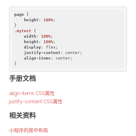
page
 {

height
: 
100%
;

.mytest
 {

width
: 
100%
;

height
: 
100%
;

display
: flex;

justify-content
: center;

align-items
: center;

手册文档
align-items CSS属性
justify-content CSS属性
相关资料
小程序的居中布局