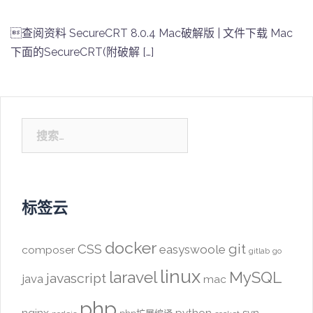
查阅资料 SecureCRT 8.0.4 Mac破解版 | 文件下载 Mac
下面的SecureCRT(附破解 […]
搜
索：
标签云
docker
CSS
git
easyswoole
composer
gitlab
go
linux
laravel
MySQL
javascript
java
mac
php
nginx