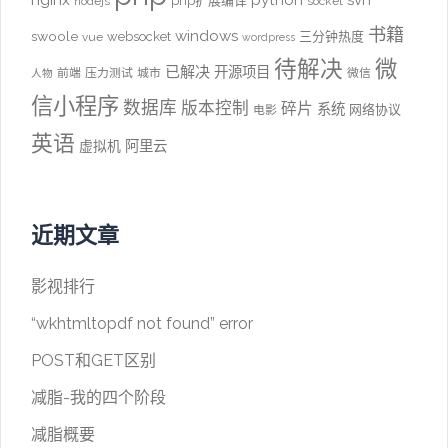
python
svn
php扩展编译
nodejs
socket
书籍
windows
swoole
websocket
三分钟热度
vue
wordpress
待解决
微
已解决
开源项目
前端
压力测试
城市
微信
人物
信小程序
数据库
版本控制
碎片
系统
网络协议
电影
英语
阿里云
虚拟机
近期文章
影视排行
“wkhtmltopdf not found” error
POST和GET区别
减脂-我的四个阶段
减脂概要