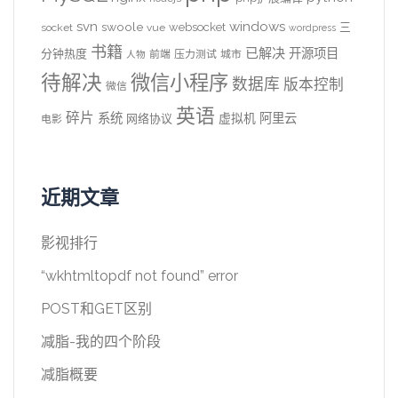
svn
windows
swoole
websocket
三
socket
vue
wordpress
书籍
已解决
开源项目
分钟热度
前端
压力测试
城市
人物
待解决
微信小程序
数据库
版本控制
微信
英语
碎片
系统
阿里云
虚拟机
网络协议
电影
近期文章
影视排行
“wkhtmltopdf not found” error
POST和GET区别
减脂-我的四个阶段
减脂概要