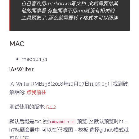
自己喜欢用markdown写文档, 文档需要给其
他的同事看 有些同事不用md就没有相关的
工具预览了. 那么就需要转下格式才可以阅读.
MAC
mac 10.13.1
IA+Writer
IA+Writer RMB198(2018年10月07日11:05:09) | 找到破
解版的:
点我前往
测试使用的版本:
5.1.2
默认后缀是.txt, 
预览. 默认预览时h1 –
cmmand + r
h7标题会居中. 可以在 视图 – 模板 选择github模式就
可以居左