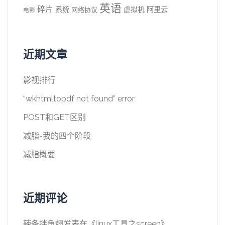
英语
碎片
系统
阿里云
虚拟机
网络协议
电影
近期文章
影视排行
“wkhtmltopdf not found” error
POST和GET区别
减脂-我的四个阶段
减脂概要
近期评论
辣条拌鱼翅
发表在《
linux工具之screen
》