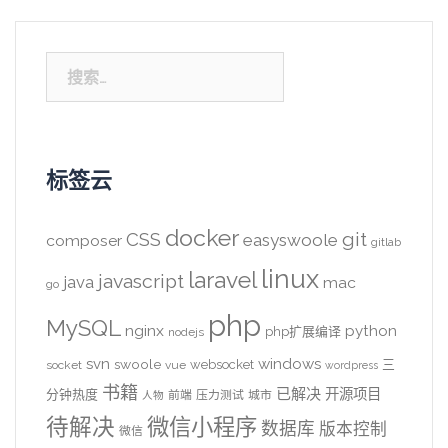
搜
索：
标签云
docker
CSS
git
easyswoole
composer
gitlab
linux
laravel
javascript
java
mac
go
php
MySQL
nginx
python
php扩展编译
nodejs
svn
windows
swoole
websocket
三
socket
vue
wordpress
书籍
已解决
开源项目
分钟热度
前端
压力测试
城市
人物
待解决
微信小程序
数据库
版本控制
微信