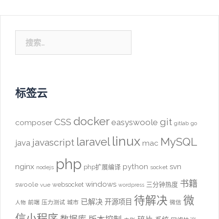
搜
索：
标签云
docker
CSS
git
easyswoole
composer
gitlab
go
linux
laravel
MySQL
javascript
java
mac
php
nginx
python
svn
php扩展编译
nodejs
socket
书籍
windows
swoole
websocket
三分钟热度
vue
wordpress
待解决
微
已解决
开源项目
前端
压力测试
城市
微信
人物
信小程序