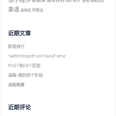
数据库
版本控制
碎片
系统
网络协议
电影
英语
阿里云
虚拟机
近期文章
影视排行
“wkhtmltopdf not found” error
POST和GET区别
减脂-我的四个阶段
减脂概要
近期评论