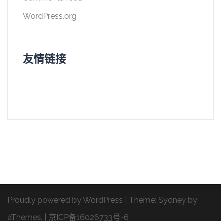
WordPress.org
友情链接
Proudly powered by WordPress
|
Theme:
Sydney
by
aThemes.
|
京ICP备16026733号-6