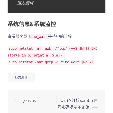
压力测试
系统信息&系统监控
查看服务器
等待中的连接
time_wait
sudo netstat -n | awk '/^tcp/ {++S[$NF]} END
{for(a in S) print a, S[a]}'
sudo netstat -ant|grep -i time_wait |wc -l
压力测试
Post
⟵
jenkins
win10 连接samba 账
navigation
号密码提示不正确
⟶