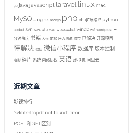
linux
laravel
javascript
java
mac
go
php
MySQL
nginx
python
php扩展编译
nodejs
svn
windows
swoole
websocket
三
socket
vue
wordpress
书籍
已解决
开源项目
分钟热度
前端
压力测试
城市
人物
待解决
微信小程序
数据库
版本控制
微信
英语
碎片
系统
阿里云
虚拟机
网络协议
电影
近期文章
影视排行
“wkhtmltopdf not found” error
POST和GET区别