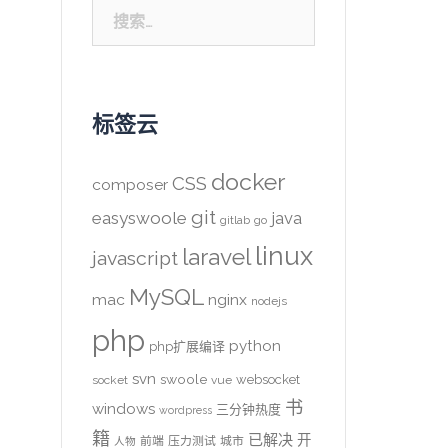
搜
索：
标签云
docker
CSS
composer
git
easyswoole
java
gitlab
go
linux
laravel
javascript
MySQL
mac
nginx
nodejs
php
python
php扩展编译
svn
swoole
websocket
socket
vue
书
windows
三分钟热度
wordpress
籍
已解决
开
前端
压力测试
城市
人物