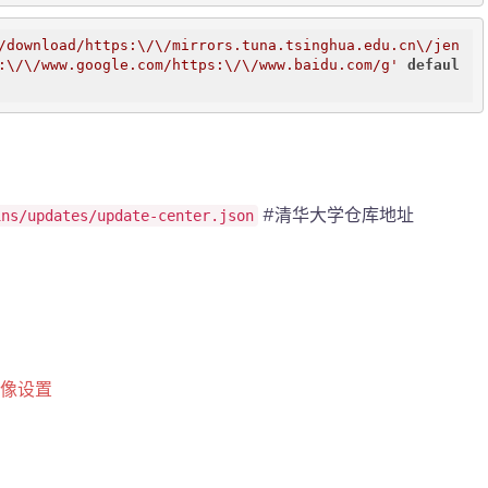
/download/https:\/\/mirrors.tuna.tsinghua.edu.cn\/jen
:\/\/www.google.com/https:\/\/www.baidu.com/g'
defaul
#清华大学仓库地址
ins/updates/update-center.json
速镜像设置