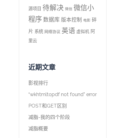
待解决
微信小
源项目
微信
程序
数据库
版本控制
碎
电影
英语
片
系统
阿
虚拟机
网络协议
里云
近期文章
影视排行
“wkhtmltopdf not found” error
POST和GET区别
减脂-我的四个阶段
减脂概要