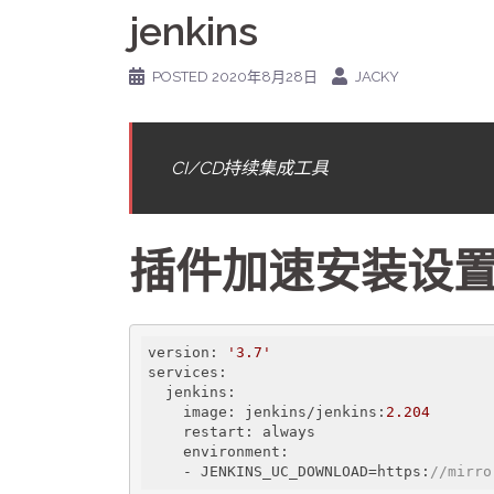
jenkins
POSTED
2020年8月28日
JACKY
CI/CD持续集成工具
插件加速安装设
version: 
'3.7'
services:

  jenkins:

    image: jenkins/jenkins:
2.204
    restart: always

    environment:

    - JENKINS_UC_DOWNLOAD=https:
//mirro