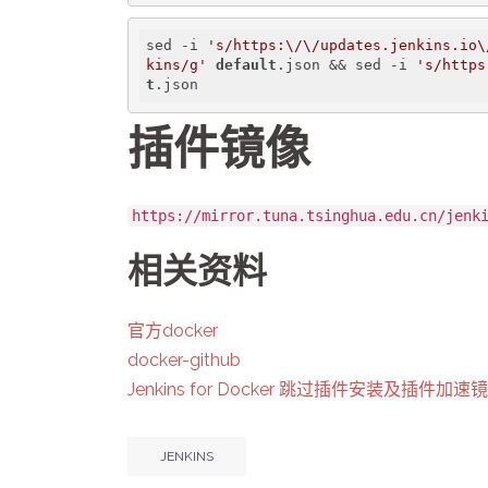
sed -i 
's/https:\/\/updates.jenkins.io\
kins/g'
default
.json && sed -i 
's/https
t
.json
插件镜像
https://mirror.tuna.tsinghua.edu.cn/jenk
相关资料
官方docker
docker-github
Jenkins for Docker 跳过插件安装及插件加
JENKINS