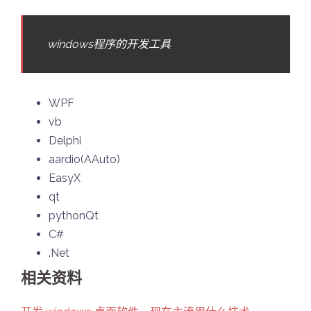
windows程序的开发工具
WPF
vb
Delphi
aardio(AAuto)
EasyX
qt
pythonQt
C#
.Net
相关资料