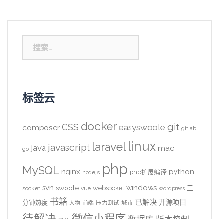
搜
索：
标签云
docker
CSS
git
easyswoole
composer
gitlab
linux
laravel
javascript
java
mac
go
php
MySQL
nginx
python
php扩展编译
nodejs
svn
windows
swoole
websocket
三
socket
vue
wordpress
书籍
已解决
开源项目
分钟热度
前端
压力测试
城市
人物
待解决
微信小程序