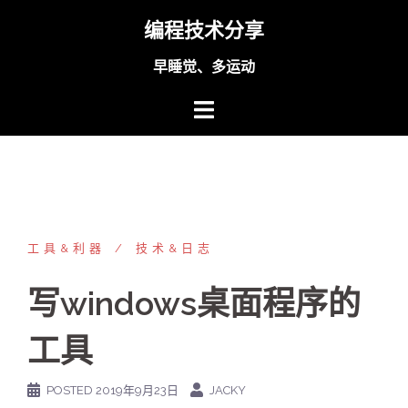
Skip
编程技术分享
to
content
早睡觉、多运动
工具&利器
技术&日志
写windows桌面程序的
工具
POSTED
2019年9月23日
JACKY