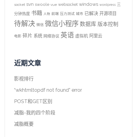
svn
windows
swoole
websocket
三
socket
vue
wordpress
书籍
已解决
开源项目
分钟热度
前端
压力测试
城市
人物
待解决
微信小程序
数据库
版本控制
微信
英语
碎片
系统
阿里云
虚拟机
网络协议
电影
近期文章
影视排行
“wkhtmltopdf not found” error
POST和GET区别
减脂-我的四个阶段
减脂概要