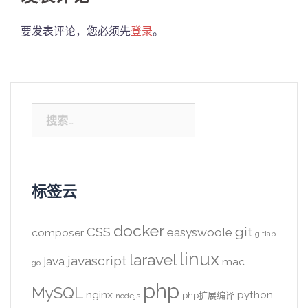
要发表评论，您必须先
登录
。
搜
索：
标签云
docker
CSS
git
easyswoole
composer
gitlab
linux
laravel
javascript
java
mac
go
php
MySQL
nginx
python
php扩展编译
nodejs