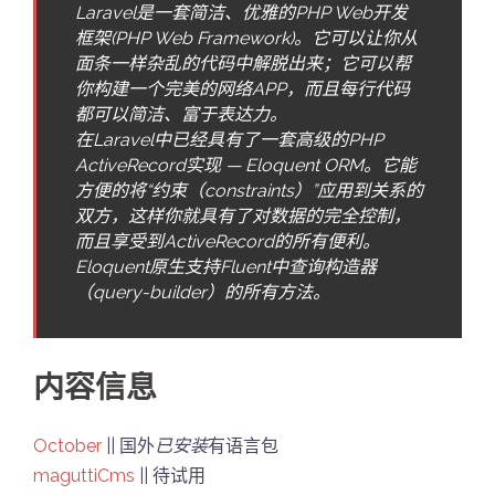
Laravel是一套简洁、优雅的PHP Web开发
框架(PHP Web Framework)。它可以让你从
面条一样杂乱的代码中解脱出来；它可以帮
你构建一个完美的网络APP，而且每行代码
都可以简洁、富于表达力。
在Laravel中已经具有了一套高级的PHP
ActiveRecord实现 — Eloquent ORM。它能
方便的将“约束（constraints）”应用到关系的
双方，这样你就具有了对数据的完全控制，
而且享受到ActiveRecord的所有便利。
Eloquent原生支持Fluent中查询构造器
（query-builder）的所有方法。
内容信息
October
|| 国外
已安装
有语言包
maguttiCms
|| 待试用