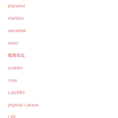
phpwind
startbbs
wecenter
xiuno
极简论坛
youbbs
v2ex
LetsBBS
phphub-Larave
CPF