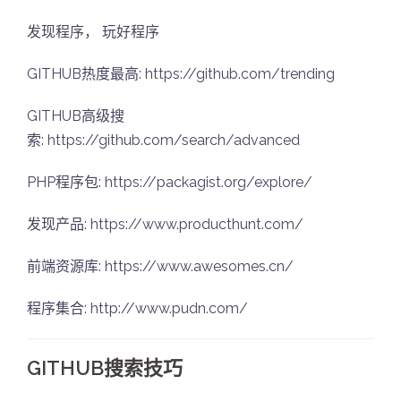
发现程序， 玩好程序
GITHUB热度最高: https://github.com/trending
GITHUB高级搜
索: https://github.com/search/advanced
PHP程序包: https://packagist.org/explore/
发现产品: https://www.producthunt.com/
前端资源库: https://www.awesomes.cn/
程序集合: http://www.pudn.com/
GITHUB搜索技巧