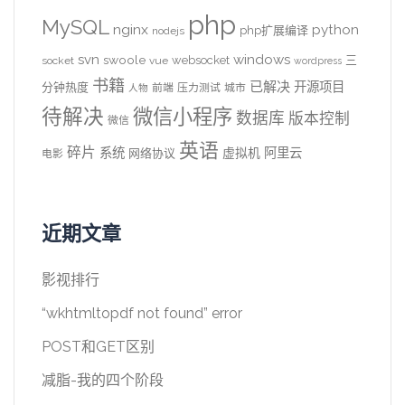
php
MySQL
nginx
python
php扩展编译
nodejs
svn
windows
swoole
websocket
三
socket
vue
wordpress
书籍
已解决
开源项目
分钟热度
前端
压力测试
城市
人物
待解决
微信小程序
数据库
版本控制
微信
英语
碎片
系统
阿里云
虚拟机
网络协议
电影
近期文章
影视排行
“wkhtmltopdf not found” error
POST和GET区别
减脂-我的四个阶段