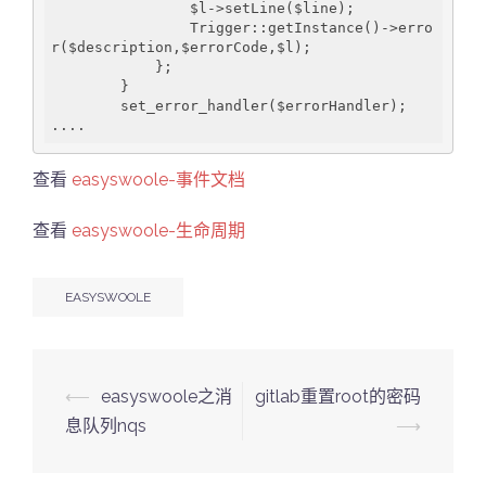
                $l->setLine($line);

                Trigger::getInstance()->erro
r($description,$errorCode,$l);

            };

        }

        set_error_handler($errorHandler);

....
查看
easyswoole-事件文档
查看
easyswoole-生命周期
EASYSWOOLE
Post
⟵
easyswoole之消
gitlab重置root的密码
navigation
息队列nqs
⟶