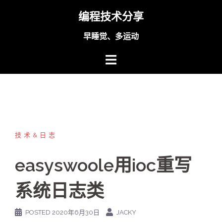
Skip
编程技术分享
to
content
早睡觉、多运动
技术&日志
easyswoole用ioc重写
系统日志类
POSTED
2020年6月30日
JACKY