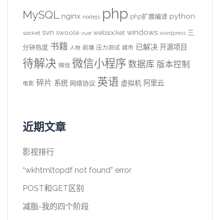
php
MySQL
nginx
python
php扩展编译
nodejs
svn
windows
swoole
websocket
三
socket
vue
wordpress
书籍
已解决
开源项目
分钟热度
前端
压力测试
城市
人物
待解决
微信小程序
数据库
版本控制
微信
英语
碎片
系统
阿里云
虚拟机
网络协议
电影
近期文章
影视排行
“wkhtmltopdf not found” error
POST和GET区别
减脂-我的四个阶段