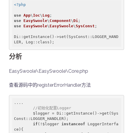
<?php
use
App
\
Ioc
\
Log
use
EasySwoole
\
Component
\
Di
use
EasySwoole
\
EasySwoole
\
SysConst
;

Di::getInstance()->set(SysConst::LOGGER_HAND
LER, Log::class);
分析
EasySwoole\EasySwoole\Core.php
查看源码中的registerErrorHandler方法
....

//初始化配置Logger
        $logger = Di::getInstance()->get(Sys
Const::LOGGER_HANDLER);

if
(!$logger 
instanceof
 LoggerInterfa
ce){
