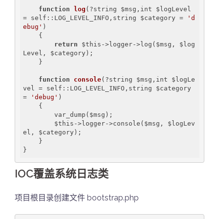
function
log
(?string $msg,int $logLevel 
= self::LOG_LEVEL_INFO,string $category = 
'd
ebug'
)
{

return
 $this->logger->log($msg, $log
Level, $category);

    }

function
console
(?string $msg,int $logLe
vel = self::LOG_LEVEL_INFO,string $category 
= 
'debug'
)
{

        var_dump($msg);

        $this->logger->console($msg, $logLev
el, $category);

    }

}
IOC覆盖系统日志类
项目根目录创建文件 bootstrap.php