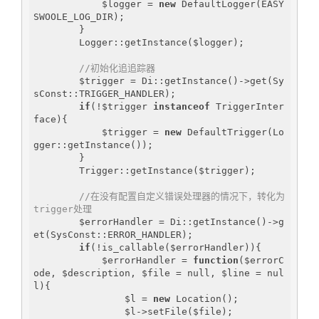
            $logger = 
new
 DefaultLogger(EASY
SWOOLE_LOG_DIR);

        }

        Logger::getInstance($logger);

//初始化追追踪器
        $trigger = Di::getInstance()->get(Sy
sConst::TRIGGER_HANDLER);

if
(!$trigger 
instanceof
 TriggerInter
face){

            $trigger = 
new
 DefaultTrigger(Lo
gger::getInstance());

        }

        Trigger::getInstance($trigger);

//在没有配置自定义错误处理器的情况下，转化为
trigger处理
        $errorHandler = Di::getInstance()->g
et(SysConst::ERROR_HANDLER);

if
(!is_callable($errorHandler)){

            $errorHandler = 
function
($errorC
ode, $description, $file = null, $line = nul
l)
{

                $l = 
new
 Location();

                $l->setFile($file);
