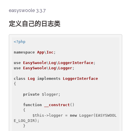
easyswoole 3.3.7
定义自己的日志类
<?php
namespace
App
\
Ioc
;

use
EasySwoole
\
Log
\
LoggerInterface
use
EasySwoole
\
Log
\
Logger
;

class
Log
implements
LoggerInterface
{

private
 $logger;

function
__construct
()
{

        $this->logger = 
new
 Logger(EASYSWOOL
E_LOG_DIR);

    }
