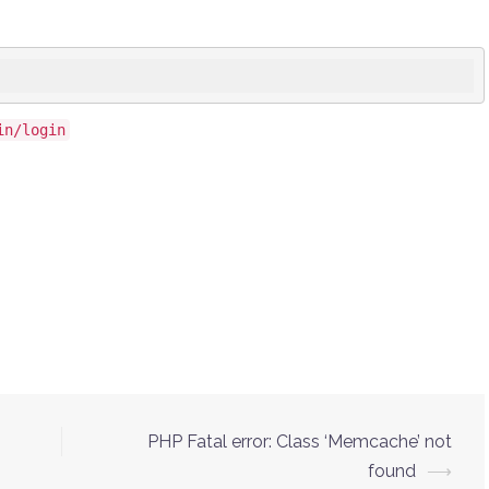
in/login
PHP Fatal error: Class ‘Memcache’ not
found
⟶