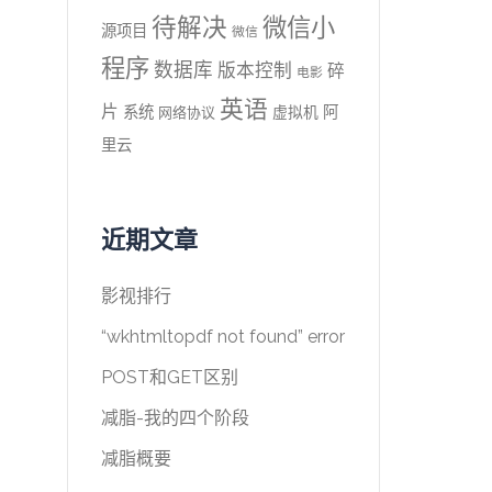
待解决
微信小
源项目
微信
程序
数据库
版本控制
碎
电影
英语
片
系统
阿
虚拟机
网络协议
里云
近期文章
影视排行
“wkhtmltopdf not found” error
POST和GET区别
减脂-我的四个阶段
减脂概要