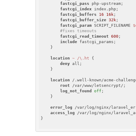
fastcgi_pass
 php-upstream;

fastcgi_index
 index.php;

fastcgi_buffers
16
16k
;

fastcgi_buffer_size
32k
;

fastcgi_param
 SCRIPT_FILENAME 
$
#fixes timeouts
fastcgi_read_timeout
600
;

include
 fastcgi_params;

    }

location
~ /\.ht
 {

deny
 all;

    }

location
 /.well-known/acme-challenge
root
 /var/www/letsencrypt/;

log_not_found
off
;

    }

error_log
 /var/log/nginx/laravel_err
access_log
 /var/log/nginx/laravel_a
}
