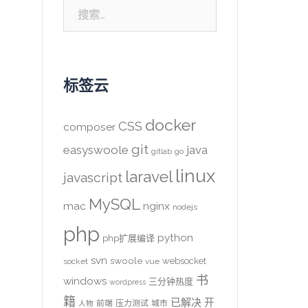
搜
索：
标签云
docker
CSS
composer
git
easyswoole
java
gitlab
go
linux
laravel
javascript
MySQL
mac
nginx
nodejs
php
python
php扩展编译
svn
swoole
websocket
socket
vue
书
windows
三分钟热度
wordpress
籍
已解决
开
前端
压力测试
城市
人物