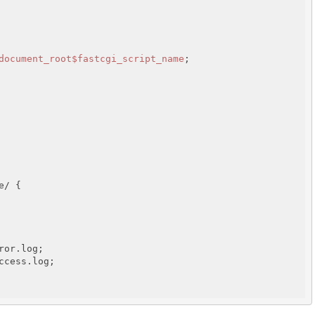
document_root
$fastcgi_script_name
;

/ {

or.log;

ccess.log;
