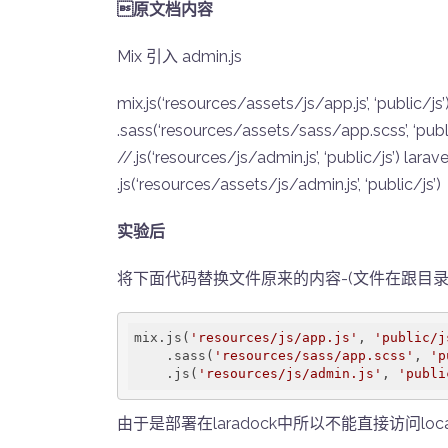
原文档内容
Mix 引入 admin.js
mix.js(‘resources/assets/js/app.js’, ‘public/js’
.sass(‘resources/assets/sass/app.scss’, ‘publ
//.js(‘resources/js/admin.js’, ‘public/js’) larave
.js(‘resources/assets/js/admin.js’, ‘public/js’)
实验后
将下面代码替换文件原来的内容-(文件在跟目录) web
mix.js(
'resources/js/app.js'
, 
'public/j
    .sass(
'resources/sass/app.scss'
, 
'p
    .js(
'resources/js/admin.js'
, 
'publi
由于是部署在laradock中所以不能直接访问local