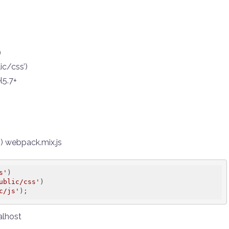
)
ic/css’)
l5.7+
pack.mix.js
s'
)

ublic/css'
)

c/js'
host