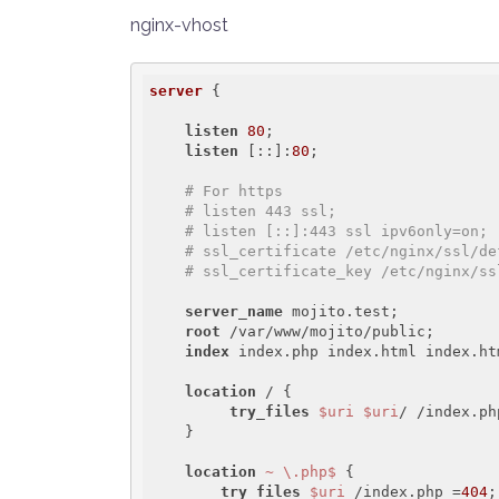
nginx-vhost
server
 {

listen
80
;

listen
 [::]:
80
;

# For https
# listen 443 ssl;
# listen [::]:443 ssl ipv6only=on;
# ssl_certificate /etc/nginx/ssl/de
# ssl_certificate_key /etc/nginx/ss
server_name
 mojito.test;

root
 /var/www/mojito/public;

index
 index.php index.html index.htm
location
 / {

try_files
$uri
$uri
/ /index.ph
    }

location
~ \.php$
 {

try_files
$uri
 /index.php =
404
;
