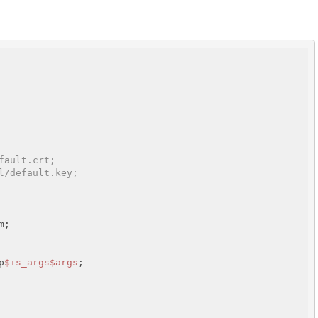
fault.crt;
l/default.key;
;

p
$is_args
$args
;
