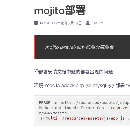
mojito部署
POSTED
2019年7月14日
JACKY
mojito laravel+elm 前后分离后台
部署安装文档中题的部署出现的问题
环境-mac laradock php-7.2 mysql-5.7 部署moji
ERROR 
in
 multi ./resources/assets/js/ap
Module 
not
 found: Error: Can
't resolve 
r/www/mojito
'
