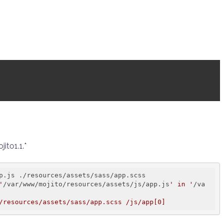
to1.1.*
p.js ./resources/assets/sass/app.scss

'
/var/www/mojito/resources/assets/js/app.js
' in '
/va