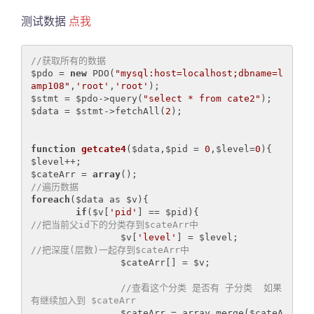
测试数据
点我
//获取所有的数据
$pdo = 
new
 PDO(
"mysql:host=localhost;dbname=l
amp108"
,
'root'
,
'root'
);

$stmt = $pdo->query(
"select * from cate2"
);

$data = $stmt->fetchAll(
2
);

function
getcate4
($data,$pid = 
0
,$level=
0
)
{

$level++;

$cateArr = 
array
//遍历数据
foreach
($data as $v){

if
($v[
'pid'
] == $pid){			
//把当前父id下的分类存到$cateArr中
		$v[
'level'
] = $level;		
//把深度(层数)一起存到$cateArr中
		$cateArr[] = $v;

//查看这个分类 是否有 子分类  如果
有继续加入到 $cateArr
		$cateArr = array_merge($cateA