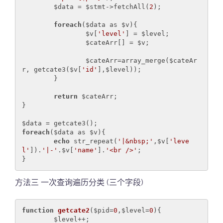
	$data = $stmt->fetchAll(
2
);

foreach
($data as $v){

		$v[
'level'
] = $level;

		$cateArr[] = $v;

		$cateArr=array_merge($cateAr
r, getcate3($v[
'id'
],$level));

	}

return
 $cateArr;

}

foreach
($data as $v){

echo
 str_repeat(
'|&nbsp;'
,$v[
'leve
l'
]).
'|-'
.$v[
'name'
].
'<br />'
;

}
方法三 一次查询遍历分类 (三个字段)
function
getcate2
($pid=
0
,$level=
0
)
{

	$level++;
