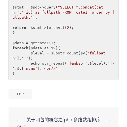
$stmt = $pdo->query(
"SELECT *,concat(pat
h,',',id) as fullpath FROM `cate1` order by f
ullpath;"
);

return
  $stmt->fetchAll(
2
);

}

foreach
($data as $v){

	$level = substr_count($v[
'fullpat
h'
],
','
);

echo
 str_repeat(
'|&nbsp;'
,$level).
'|-
'
.$v[
'name'
].
'<br/>'
;

}
PHP
Post
⟵
关于闭包的概念之
php 多维数组排序
⟶