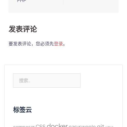
navigation
PHP
发表评论
要发表评论，您必须先
登录
。
搜
索：
标签云
docker
CSS
git
easyswoole
composer