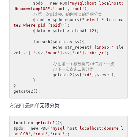
	$pdo = 
new
 PDO(
"mysql:host=localhost;
dbname=lamp108"
,
'root'
,
'root'
);

//第一次pid为0 的时候查的是根分类
	$stmt = $pdo->query(
"select * from ca
te2 where pid={$pid}"
);

	$data = $stmt->fetchAll(
2
);

foreach
($data as $v){

echo
 str_repeat(
'|&nbsp;'
,$le
vel).
'|-'
.$v[
'name'
].$v[
'id'
].
'<br />'
;

//把第一个根分类的id传到下一次 
//下一次查询二级分类
		getcate2($v[
'id'
],$level);

	}

}

getcate2();
方法四 最简单无限分类
function
getcate1
()
{

$pdo = 
new
 PDO(
"mysql:host=localhost;dbname=l
amp108"
,
'root'
,
'root'
);
