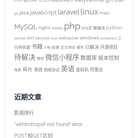
gitlab
linux
laravel
javascript
java
mac
go
php
MySQL
nginx
python
php扩展编译
nodejs
svn
windows
swoole
websocket
三
socket
vue
wordpress
书籍
已解决
开源项目
分钟热度
前端
压力测试
城市
人物
待解决
微信小程序
数据库
版本控制
微信
英语
碎片
系统
阿里云
虚拟机
网络协议
电影
近期文章
影视排行
“wkhtmltopdf not found” error
POST和GET区别