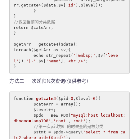
rr,getcate4($data,$v[
'id'
],$level));

	}

//返回当前的分类数据
return
 $cateArr;

}

foreach
($getArr as $v){

echo
 str_repeat(
'|&nbsp;'
,$v[
'leve
l'
]).
'|-'
.$v[
'name'
].
'<br />'
;

}
方法二 一次递归N次查询(仅供参考)
function
getcate3
($pid=
0
,$level=
0
)
{

	$cateArr = 
array
();

	$level++;

	$pdo = 
new
 PDO(
"mysql:host=localhost;
dbname=lamp108"
,
'root'
,
'root'
);

//第一次pid为0 的时候查的是根分类
	$stmt = $pdo->query(
"select * from ca
te2 where pid={$pid}"
);
