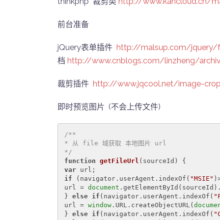
thinkphp 裁剪类
http://www.kancloud.cn/m
前台准备
jQuery表单插件
http://malsup.com/jquery
档
http://www.cnblogs.com/linzheng/arch
裁剪插件
http://www.jqcool.net/image-crop
即时预览图片 (不会上传文件)
/** 

* 从 file 域获取 本地图片 url 

*/
function
getFileUrl
(
sourceId
) 
var
if
 (navigator.userAgent.indexOf(
"MSIE"
)
url = 
document
.getElementById(sourceId).
} 
else
if
(navigator.userAgent.indexOf(
"
url = 
window
.URL.createObjectURL(
docume
} 
else
if
(navigator.userAgent.indexOf(
"