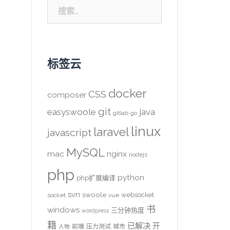
搜
索：
标签云
docker
CSS
composer
git
easyswoole
java
gitlab
go
linux
laravel
javascript
MySQL
mac
nginx
nodejs
php
python
php扩展编译
svn
swoole
websocket
socket
vue
书
windows
三分钟热度
wordpress
籍
已解决
开
前端
压力测试
城市
人物