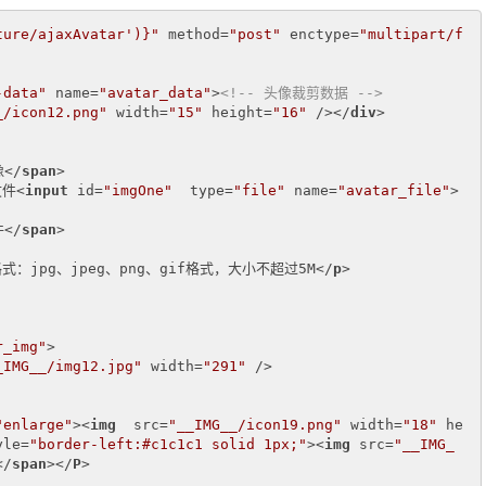
ture/ajaxAvatar')}"
method
=
"post"
enctype
=
"multipart/f
-data"
name
=
"avatar_data"
>
<!-- 头像裁剪数据 -->
_/icon12.png"
width
=
"15"
height
=
"16"
 />
</
div
>
像
</
span
>
文件
<
input
id
=
"imgOne"
type
=
"file"
name
=
"avatar_file"
>
件
</
span
>
式：jpg、jpeg、png、gif格式，大小不超过5M
</
p
>
r_img"
>
_IMG__/img12.jpg"
width
=
"291"
 />
"enlarge"
>
<
img
src
=
"__IMG__/icon19.png"
width
=
"18"
he
yle
=
"border-left:#c1c1c1 solid 1px;"
>
<
img
src
=
"__IMG_
</
span
>
</
P
>