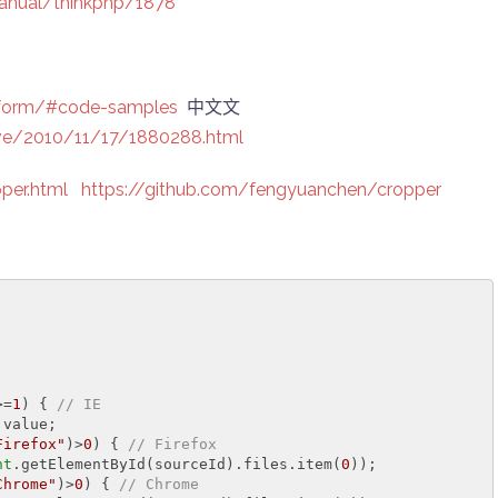
anual/thinkphp/1878
/form/#code-samples
中文文
ive/2010/11/17/1880288.html
per.html
https://github.com/fengyuanchen/cropper
>=
1
) { 
// IE 
value; 

Firefox"
)>
0
) { 
// Firefox 
nt
.getElementById(sourceId).files.item(
0
)); 

Chrome"
)>
0
) { 
// Chrome 