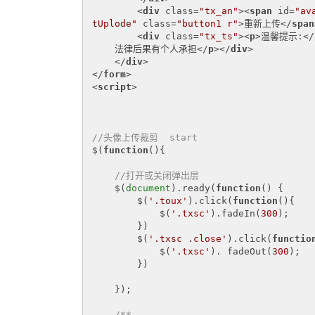
<
div
class
=
"tx_an"
>
<
span
id
=
"av
tUplode"
class
=
"button1 r"
>
重新上传
</
span
<
div
class
=
"tx_ts"
>
<
p
>
温馨提示:
</
    法律后果有个人承担
</
p
>
</
div
>
</
div
>
</
form
>
<
script
>
//头像上传裁剪  start
$(
function
(
)
{

//打开或关闭弹出层
    $(
document
).ready(
function
(
) 
{

        $(
'.toux'
).click(
function
(
)
{

            $(
'.txsc'
).fadeIn(
300
);

        })

        $(
'.txsc .close'
).click(
functio
            $(
'.txsc'
). fadeOut(
300
);

        })

    });

/** 
