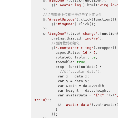
    $(
"#imgOne"
).click(
function
(
)
{

        $(
'.avatar_img'
).html(
'<img id=
    })

//点击重新上传相当于点击了上传文件
    $(
"#resetUplode"
).click(
function
(
)
{

        $(
"#imgOne"
).click();

    })

    $(
"#imgOne"
).live(
'change'
,
function
        preImg(
this
.id,
'imgPre'
);

//图片裁剪初始化
        $(
'.container > img'
).cropper({

          aspectRatio: 
16
 / 
9
,

          rotateControls:
true
,

          zoomable: 
true
,

          crop: 
function
(
data
) 
{

//$('.avatar-data').
var
 x = data.x;

var
 y = data.y;

var
 width = data.width;

var
 height = data.height;

var
 avatarData = 
'{"x":'
+x+
'
te":0}'
;

           $(
'.avatar-data'
).val(avatarD
          }

        });
