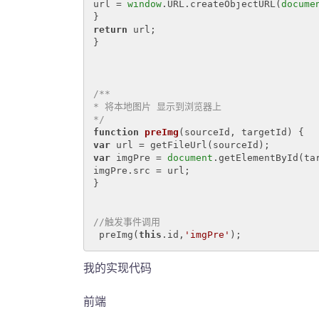
url = 
window
.URL.createObjectURL(
docume
return
 url; 

} 

/** 

* 将本地图片 显示到浏览器上 

*/
function
preImg
(
sourceId, targetId
) 
var
var
 imgPre = 
document
.getElementById(tar
imgPre.src = url; 

} 

//触发事件调用
 preImg(
this
.id,
'imgPre'
);
我的实现代码
前端