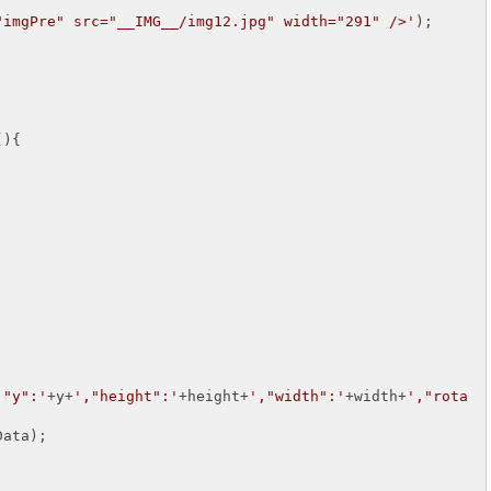
"imgPre" src="__IMG__/img12.jpg" width="291" />'
);

(
)
{

,"y":'
+y+
',"height":'
+height+
',"width":'
+width+
',"rota
ata);
