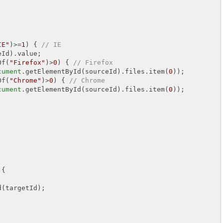
IE"
)>=
1
) { 
// IE 
Id).value; 

Of(
"Firefox"
)>
0
) { 
// Firefox 
cument
.getElementById(sourceId).files.item(
0
)); 

Of(
"Chrome"
)>
0
) { 
// Chrome 
cument
.getElementById(sourceId).files.item(
0
)); 

 
{ 

(targetId); 
