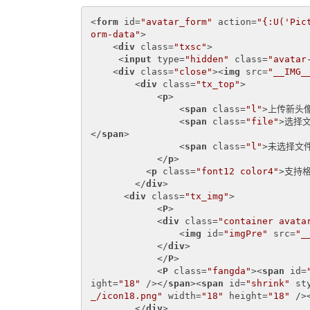
<
form
id
=
"avatar_form"
action
=
"{:U('Pic
orm-data"
>
<
div
class
=
"txsc"
>
<
input
type
=
"hidden"
class
=
"avatar
<
div
class
=
"close"
>
<
img
src
=
"__IMG_
<
div
class
=
"tx_top"
>
<
p
>
<
span
class
=
"l"
>
上传新头
<
span
class
=
"file"
>
选择
</
span
>
<
span
class
=
"l"
>
未选择文
</
p
>
<
p
class
=
"font12 color4"
>
支持格
</
div
>
<
div
class
=
"tx_img"
>
<
P
>
<
div
class
=
"container avata
<
img
id
=
"imgPre"
src
=
"_
</
div
>
</
P
>
<
P
class
=
"fangda"
>
<
span
id
=
ight
=
"18"
 />
</
span
>
<
span
id
=
"shrink"
st
_/icon18.png"
width
=
"18"
height
=
"18"
 />
</
div
>