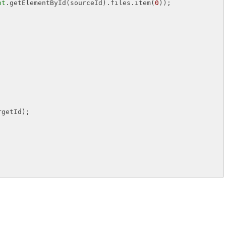
nt
.getElementById(sourceId).files.item(
0
)); 

getId); 
