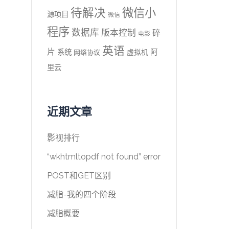
待解决
微信小
源项目
微信
程序
数据库
版本控制
碎
电影
英语
片
系统
阿
虚拟机
网络协议
里云
近期文章
影视排行
“wkhtmltopdf not found” error
POST和GET区别
减脂-我的四个阶段
减脂概要