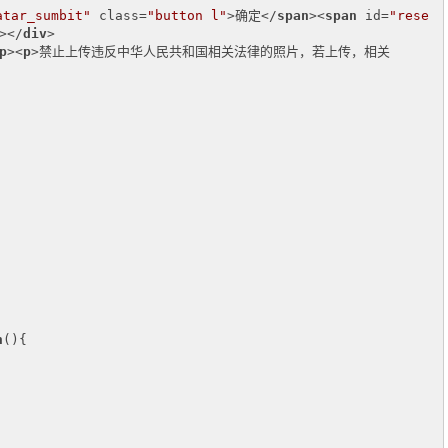
atar_sumbit"
class
=
"button l"
>
确定
</
span
>
<
span
id
=
"rese
>
</
div
>
p
>
<
p
>
禁止上传违反中华人民共和国相关法律的照片，若上传，相关

n
(
)
{
