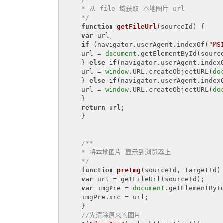
    * 从 file 域获取 本地图片 url 

    */
function
getFileUrl
(
sourceId
) 
{ 

var
 url; 

if
 (navigator.userAgent.indexOf(
"MS
    url = 
document
.getElementById(source
    } 
else
if
(navigator.userAgent.index
    url = 
window
.URL.createObjectURL(
do
    } 
else
if
(navigator.userAgent.index
    url = 
window
.URL.createObjectURL(
do
    } 

return
 url; 

    } 

/** 

    * 将本地图片 显示到浏览器上 

    */
function
preImg
(
sourceId, targetId
)
var
 url = getFileUrl(sourceId); 

var
 imgPre = 
document
.getElementById
    imgPre.src = url; 

    } 

//先清除原来的图片