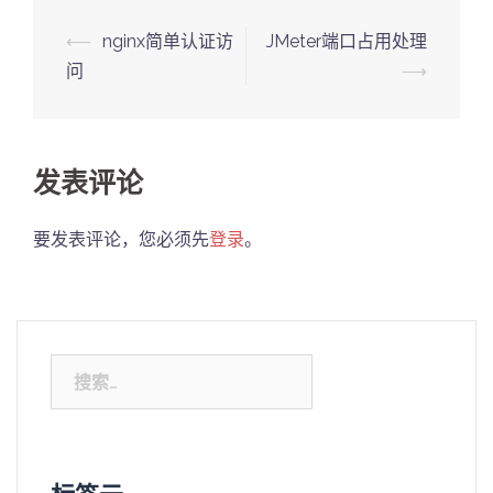
Post
⟵
nginx简单认证访
JMeter端口占用处理
navigation
问
⟶
发表评论
要发表评论，您必须先
登录
。
搜
索：