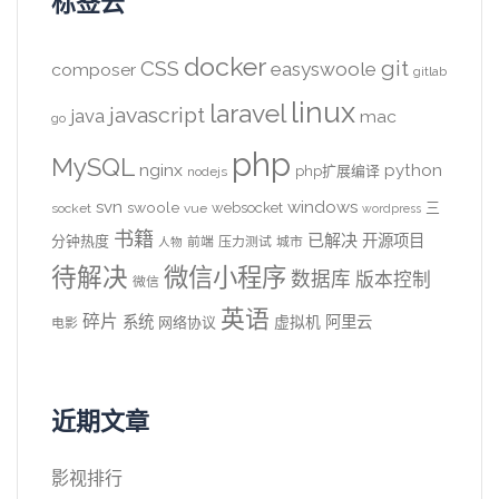
标签云
docker
CSS
git
easyswoole
composer
gitlab
linux
laravel
javascript
java
mac
go
php
MySQL
nginx
python
php扩展编译
nodejs
svn
windows
swoole
websocket
三
socket
vue
wordpress
书籍
已解决
开源项目
分钟热度
前端
压力测试
城市
人物
待解决
微信小程序
数据库
版本控制
微信
英语
碎片
系统
阿里云
虚拟机
网络协议
电影
近期文章
影视排行