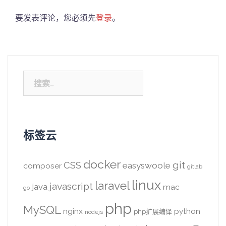
要发表评论，您必须先
登录
。
搜
索：
标签云
docker
CSS
git
easyswoole
composer
gitlab
linux
laravel
javascript
java
mac
go
php
MySQL
nginx
python
php扩展编译
nodejs