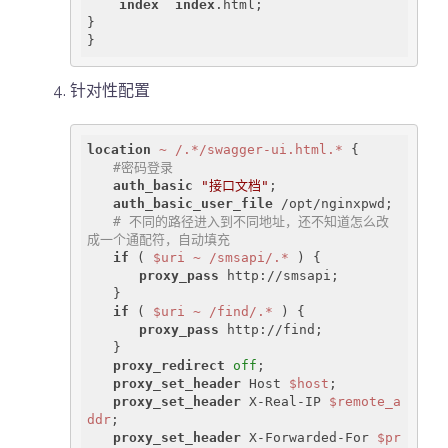
index
index
.html;

}

}
针对性配置
location
~ /.*/swagger-ui.html.*
 {

#密码登录
auth_basic
"接口文档"
;

auth_basic_user_file
 /opt/nginxpwd;

# 不同的路径进入到不同地址，还不知道怎么改
成一个通配符，自动填充
if
 ( 
$uri
~ /smsapi/.*
 ) {

proxy_pass
 http://smsapi;

　　}

if
 ( 
$uri
~ /find/.*
 ) {

proxy_pass
 http://find;

　　}

proxy_redirect
off
;

proxy_set_header
 Host 
$host
;

proxy_set_header
 X-Real-IP 
$remote_a
ddr
;

proxy_set_header
 X-Forwarded-For 
$pr