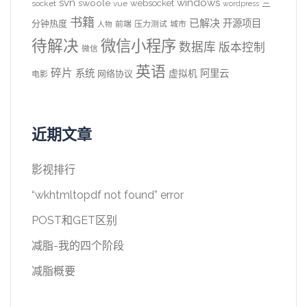
svn
windows
swoole
websocket
三
socket
vue
wordpress
书籍
已解决
开源项目
分钟热度
前端
压力测试
城市
人物
待解决
微信小程序
数据库
版本控制
微信
英语
碎片
系统
阿里云
虚拟机
网络协议
电影
近期文章
影视排行
“wkhtmltopdf not found” error
POST和GET区别
减脂-我的四个阶段
减脂概要