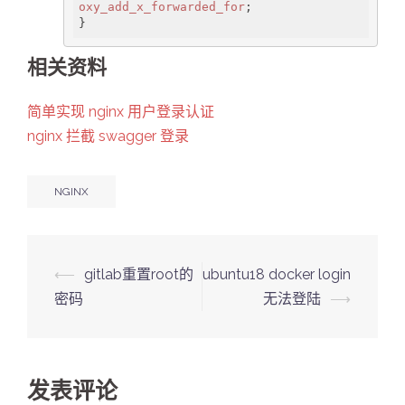
oxy_add_x_forwarded_for
;

}
相关资料
简单实现 nginx 用户登录认证
nginx 拦截 swagger 登录
NGINX
Post
⟵
gitlab重置root的
ubuntu18 docker login
navigation
密码
无法登陆
⟶
发表评论