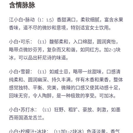
含情脉脉
江小白+脉动（1：1.5）香甜满口，柔软细腻，富含水果
香味，道不尽的微妙和意境，特别适宜女士饮用。
小白+可乐：（1:1）馥郁柔和，入口绵甜，圆润爽怡，
略带点微妙芬芳，复杂而又和谐，如同红方。加2-3块
冰，可以品出轩尼诗的味道。
小白+雪碧：（1:1）如威士忌，略带一丝甜味，口感清
纯柔和、圆润幽深、持久丰满，伴有木香和果香，整体
感觉独特、平衡、完美，微辣的口感又使其动感十足，
回味无穷，令人陶醉，是一种极致的享受。可加冰。
小白+苏打水：（1:1）狂野、粗犷、豪放、刺激，如墨
西哥国酒龙舌兰。
小白+柠檬汁+冰块：（1:1加1-2块冰）色泽淡黄，香气