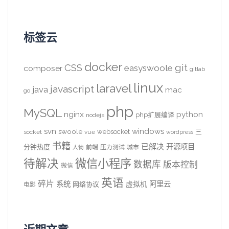
标签云
docker
CSS
git
easyswoole
composer
gitlab
linux
laravel
javascript
java
mac
go
php
MySQL
nginx
python
php扩展编译
nodejs
svn
windows
swoole
websocket
三
socket
vue
wordpress
书籍
已解决
开源项目
分钟热度
前端
压力测试
城市
人物
待解决
微信小程序
数据库
版本控制
微信
英语
碎片
系统
阿里云
虚拟机
网络协议
电影