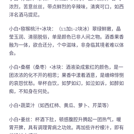
浓烈，苦意丝丝，带点鲜烈的辛辣味，清爽可口，如西
洋名酒马提尼。
小白+猕猴桃汁+冰块：（1:1加1-2块冰）翠绿鲜嫩，晶
莹玉润、清丽脱俗，单是颜色已非人间之物。酒香果香
融为一体，欲合还分，个中滋味，非身临其境者难以体
会。
小白+桑椹（桑枣）+冰块：酒液染成紫红的颜色，是一
团浓浓的化不开的相思；果香中漾着酒意，是缠绵悱恻
的哀怨忧愁。举杯自饮，如梦如幻，如泣如诉，如醉如
痴，不知身在何处。
小白+蔬菜汁（如西红柿、黄瓜、萝卜、芹菜等）
小白+姜丝：杯酒下肚，顿感腹腔升腾起一团热气，暖
胃开脾，具有调理胃病之功效。再加些许柠檬汁，即有