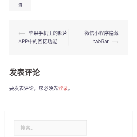
酒
Post
⟵
苹果手机里的照片
微信小程序隐藏
navigation
APP中的回忆功能
tabBar
⟶
发表评论
要发表评论，您必须先
登录
。
搜
索：