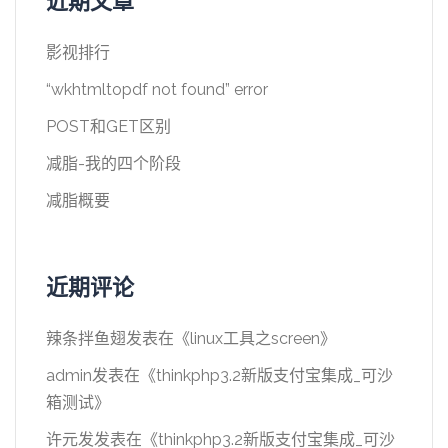
近期文章
影视排行
“wkhtmltopdf not found” error
POST和GET区别
减脂-我的四个阶段
减脂概要
近期评论
辣条拌鱼翅
发表在《
linux工具之screen
》
admin
发表在《
thinkphp3.2新版支付宝集成_可沙
箱测试
》
许元发
发表在《
thinkphp3.2新版支付宝集成_可沙