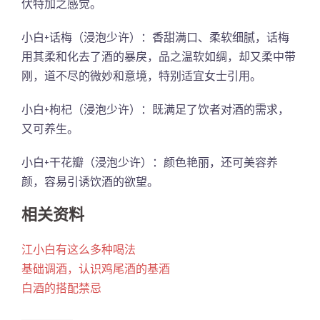
伏特加之感觉。
小白+话梅（浸泡少许）：香甜满口、柔软细腻，话梅
用其柔和化去了酒的暴戾，品之温软如绸，却又柔中带
刚，道不尽的微妙和意境，特别适宜女士引用。
小白+枸杞（浸泡少许）：既满足了饮者对酒的需求，
又可养生。
小白+干花瓣（浸泡少许）：颜色艳丽，还可美容养
颜，容易引诱饮酒的欲望。
相关资料
江小白有这么多种喝法
基础调酒，认识鸡尾酒的基酒
白酒的搭配禁忌