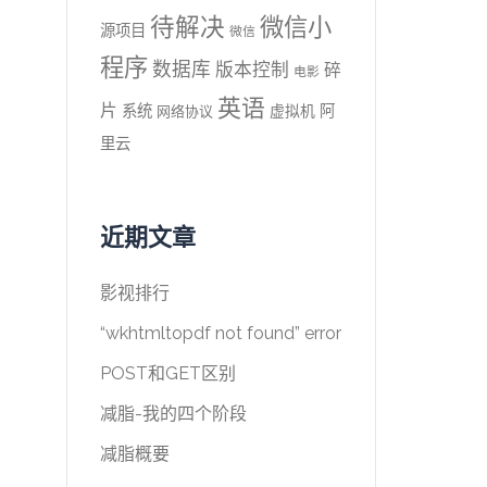
待解决
微信小
源项目
微信
程序
数据库
版本控制
碎
电影
英语
片
系统
阿
虚拟机
网络协议
里云
近期文章
影视排行
“wkhtmltopdf not found” error
POST和GET区别
减脂-我的四个阶段
减脂概要