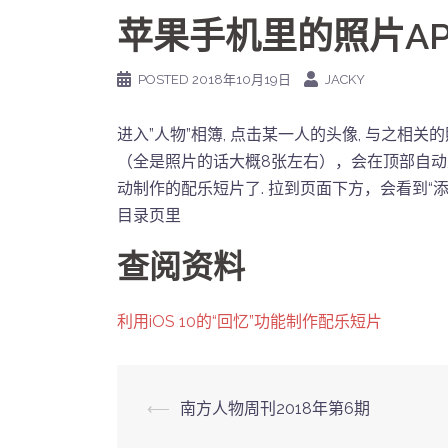
苹果手机里的照片A
POSTED
2018年10月19日
JACKY
进入”人物”相簿, 点击某一人的头像, 与之
（全是照片的话大概8张左右），会在顶部自
动制作的配乐短片了. 拉到页面下方，会看到“
目录页里
查阅资料
利用iOS 10的“回忆”功能制作配乐短片
Post
⟵
南方人物周刊2018年第6期