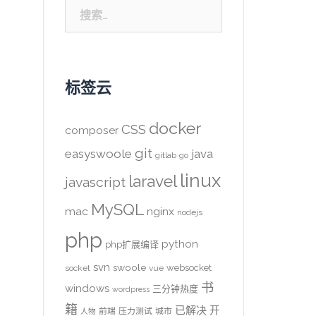
搜
索：
标签云
docker
CSS
composer
git
easyswoole
java
gitlab
go
linux
laravel
javascript
MySQL
mac
nginx
nodejs
php
python
php扩展编译
svn
swoole
websocket
socket
vue
书
windows
三分钟热度
wordpress
籍
已解决
开
前端
压力测试
城市
人物