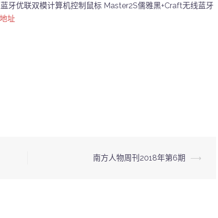
 无线蓝牙优联双模计算机控制鼠标 Master2S儒雅黑+Craft无线蓝牙
买地址
南方人物周刊2018年第6期
⟶