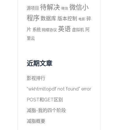
待解决
微信小
源项目
微信
程序
数据库
版本控制
碎
电影
英语
片
系统
阿
虚拟机
网络协议
里云
近期文章
影视排行
“wkhtmltopdf not found” error
POST和GET区别
减脂-我的四个阶段
减脂概要