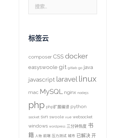
搜
索：
标签云
docker
CSS
composer
git
easyswoole
java
gitlab
go
linux
laravel
javascript
MySQL
mac
nginx
nodejs
php
python
php扩展编译
svn
swoole
websocket
socket
vue
书
windows
三分钟热度
wordpress
籍
已解决
开
前端
压力测试
城市
人物