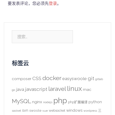
要发表评论，您必须先
登录
。
搜
索：
标签云
docker
CSS
git
easyswoole
composer
gitlab
linux
laravel
javascript
java
mac
go
php
MySQL
nginx
python
php扩展编译
nodejs
svn
windows
swoole
websocket
三
socket
vue
wordpress