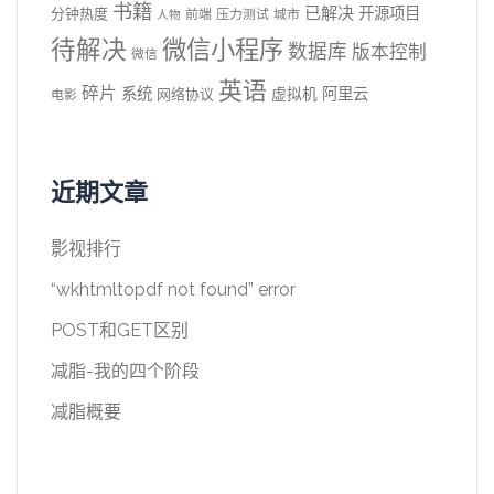
书籍
已解决
开源项目
分钟热度
前端
压力测试
城市
人物
待解决
微信小程序
数据库
版本控制
微信
英语
碎片
系统
阿里云
虚拟机
网络协议
电影
近期文章
影视排行
“wkhtmltopdf not found” error
POST和GET区别
减脂-我的四个阶段
减脂概要