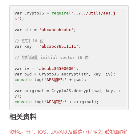
var
 CryptoJS = 
require
(
'../../utils/aes.j
s'
);

var
 str = 
'abcabcabcabc'
;

// 密钥 16 位
var
 key = 
'abcabc36511111'
;

// 初始向量 initial vector 16 位
var
 iv = 
'abcabc36500000'
var
console
.log(
'AES加密:'
 + pwd);

var
 original = CryptoJS.decrypt(pwd, key, i
console
.log(
'AES解密:'
相关资料
资料1-PHP、iOS、JAVA以及微信小程序之间的加解密