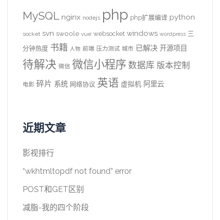
php
MySQL
nginx
python
php扩展编译
nodejs
svn
windows
swoole
websocket
三
socket
vue
wordpress
书籍
已解决
开源项目
分钟热度
前端
压力测试
城市
人物
待解决
微信小程序
数据库
版本控制
微信
英语
碎片
系统
阿里云
虚拟机
网络协议
电影
近期文章
影视排行
“wkhtmltopdf not found” error
POST和GET区别
减脂-我的四个阶段