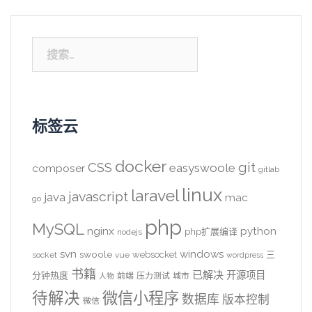
搜
索：
标签云
docker
CSS
git
easyswoole
composer
gitlab
linux
laravel
javascript
java
mac
go
php
MySQL
nginx
python
php扩展编译
nodejs
svn
windows
swoole
websocket
三
socket
vue
wordpress
书籍
已解决
开源项目
分钟热度
前端
压力测试
城市
人物
待解决
微信小程序
数据库
版本控制
微信