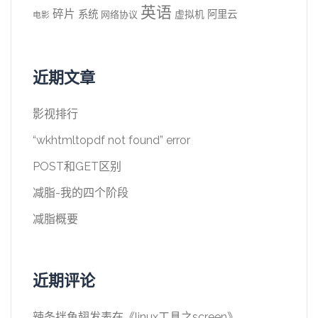
英语
碎片
系统
阿里云
虚拟机
网络协议
电影
近期文章
影视排行
“wkhtmltopdf not found” error
POST和GET区别
减脂-我的四个阶段
减脂概要
近期评论
辣条拌鱼翅
发表在《
linux工具之screen
》