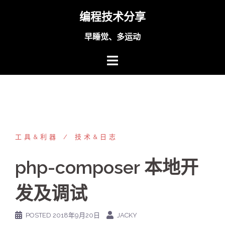
Skip
编程技术分享
to
content
早睡觉、多运动
工具&利器
技术&日志
php-composer 本地开
发及调试
POSTED
2018年9月20日
JACKY