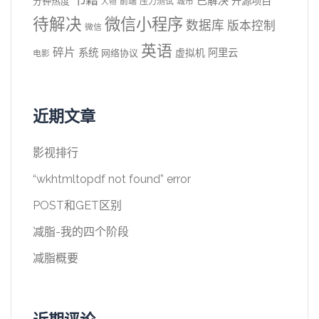
已解决
开源项目
分钟热度
前端
压力测试
城市
人物
待解决
微信小程序
数据库
版本控制
微信
英语
碎片
系统
阿里云
虚拟机
网络协议
电影
近期文章
影视排行
“wkhtmltopdf not found” error
POST和GET区别
减脂-我的四个阶段
减脂概要