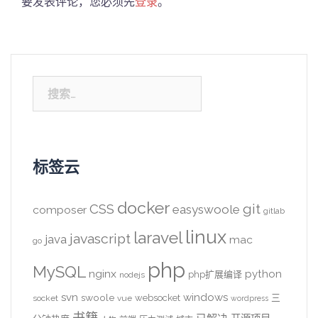
要发表评论，您必须先
登录
。
搜
索：
标签云
docker
CSS
git
easyswoole
composer
gitlab
linux
laravel
javascript
java
mac
go
php
MySQL
nginx
python
php扩展编译
nodejs
svn
windows
swoole
websocket
三
socket
vue
wordpress
书籍