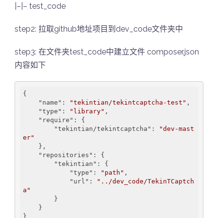
|–|– test_code
step2: 拉取github地址项目到dev_code文件夹中
step3: 在文件夹test_code中建立文件 composer.json
内容如下
{

    "
name
": 
"tekintian/tekintcaptcha-test"
,

    "
type
": 
"library"
,

    "
require
": {

        "
tekintian/tekintcaptcha
": 
"dev-mast
er"
    },

    "
repositories
": {

        "
tekintian
": {

            "
type
": 
"path"
,

            "
url
": 
"../dev_code/TekinTCaptch
a"
        }

    }
