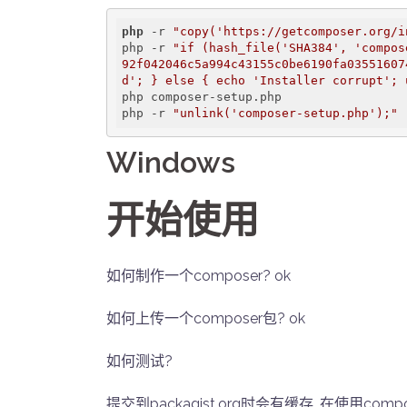
php
 -r 
"copy('https://getcomposer.org/i
php -r 
"if (hash_file('SHA384', 'compos
92f042046c5a994c43155c0be6190fa03551607
d'; } else { echo 'Installer corrupt'; 
php composer-setup.php

php -r 
"unlink('composer-setup.php');"
Windows
开始使用
如何制作一个composer? ok
如何上传一个composer包? ok
如何测试?
提交到packagist.org时会有缓存, 在使用com