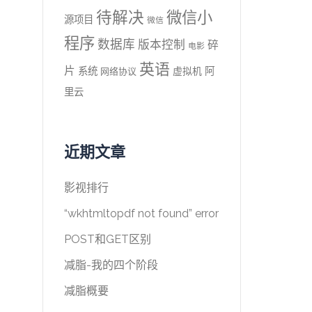
待解决
微信小
源项目
微信
程序
数据库
版本控制
碎
电影
英语
片
系统
阿
虚拟机
网络协议
里云
近期文章
影视排行
“wkhtmltopdf not found” error
POST和GET区别
减脂-我的四个阶段
减脂概要