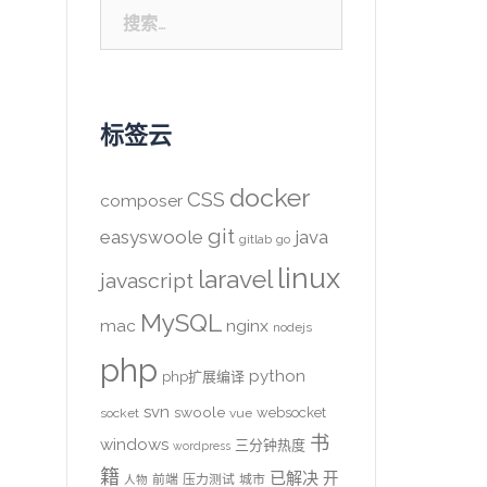
搜
索：
标签云
docker
CSS
composer
git
easyswoole
java
gitlab
go
linux
laravel
javascript
MySQL
mac
nginx
nodejs
php
python
php扩展编译
svn
swoole
websocket
socket
vue
书
windows
三分钟热度
wordpress
籍
已解决
开
前端
压力测试
城市
人物