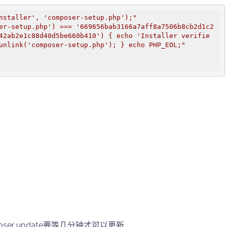
nstaller', 'composer-setup.php');"
er-setup.php') === '669656bab3166a7aff8a7506b8cb2d1c2
42ab2e1c88d40d5be660b410') { echo 'Installer verifie
unlink('composer-setup.php'); } echo PHP_EOL;"
poser update要等几分钟才可以更新