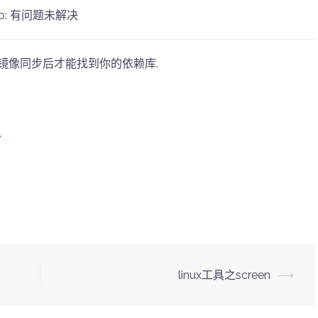
ip: 有问题未解决
镜像同步后才能找到你的依赖库.
包
linux工具之screen
⟶