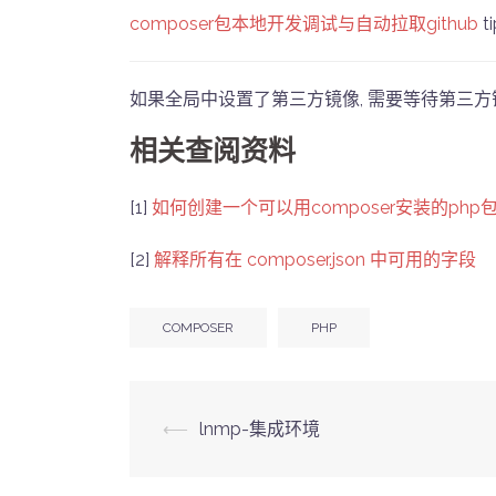
composer包本地开发调试与自动拉取github
t
如果全局中设置了第三方镜像, 需要等待第三方
相关查阅资料
[1]
如何创建一个可以用composer安装的php
[2]
解释所有在 composer.json 中可用的字段
COMPOSER
PHP
Post
⟵
lnmp-集成环境
navigation