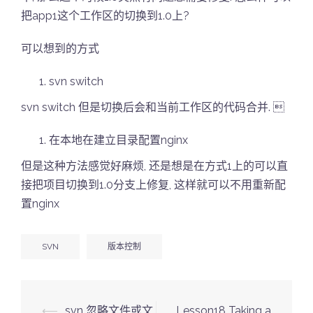
把app1这个工作区的切换到1.0上?
可以想到的方式
svn switch
svn switch 但是切换后会和当前工作区的代码合并. 
在本地在建立目录配置nginx
但是这种方法感觉好麻烦, 还是想是在方式1上的可以直
接把项目切换到1.0分支上修复, 这样就可以不用重新配
置nginx
SVN
版本控制
Post
⟵
svn 忽略文件或文
Lesson18 Taking a