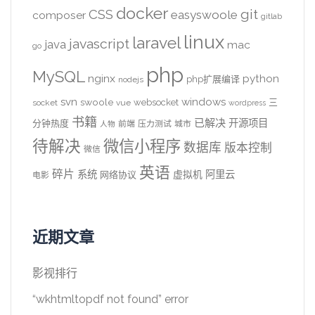
docker
CSS
git
easyswoole
composer
gitlab
linux
laravel
javascript
java
mac
go
php
MySQL
nginx
python
php扩展编译
nodejs
svn
windows
swoole
websocket
三
socket
vue
wordpress
书籍
已解决
开源项目
分钟热度
前端
压力测试
城市
人物
待解决
微信小程序
数据库
版本控制
微信
英语
碎片
系统
阿里云
虚拟机
网络协议
电影
近期文章
影视排行
“wkhtmltopdf not found” error