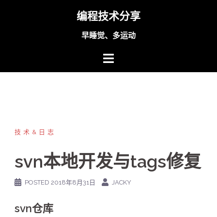
Skip
编程技术分享
to
content
早睡觉、多运动
技术&日志
svn本地开发与tags修复
POSTED
2018年8月31日
JACKY
svn仓库