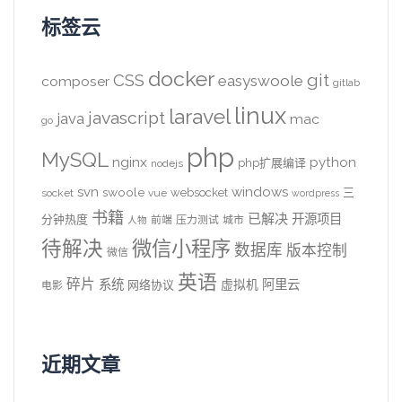
标签云
docker
CSS
git
easyswoole
composer
gitlab
linux
laravel
javascript
java
mac
go
php
MySQL
nginx
python
php扩展编译
nodejs
svn
windows
swoole
websocket
三
socket
vue
wordpress
书籍
已解决
开源项目
分钟热度
前端
压力测试
城市
人物
待解决
微信小程序
数据库
版本控制
微信
英语
碎片
系统
阿里云
虚拟机
网络协议
电影
近期文章