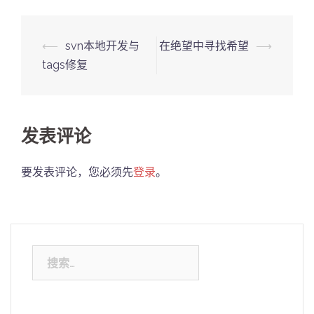
Post
⟵
svn本地开发与
在绝望中寻找希望
⟶
navigation
tags修复
发表评论
要发表评论，您必须先
登录
。
搜
索：