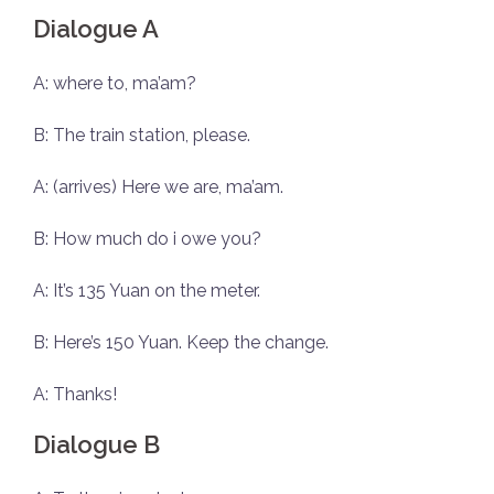
Dialogue A
A: where to, ma’am?
B: The train station, please.
A: (arrives) Here we are, ma’am.
B: How much do i owe you?
A: It’s 135 Yuan on the meter.
B: Here’s 150 Yuan. Keep the change.
A: Thanks!
Dialogue B