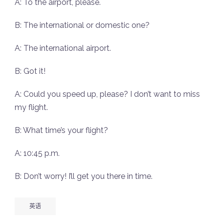
A: To the airport, please.
B: The international or domestic one?
A: The international airport.
B: Got it!
A: Could you speed up, please? I don’t want to miss
my flight.
B: What time’s your flight?
A: 10:45 p.m.
B: Don’t worry! I’ll get you there in time.
英语