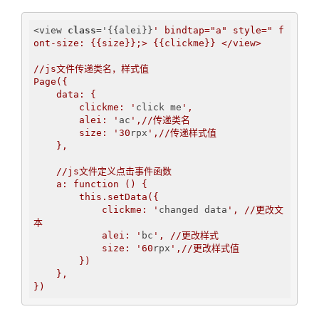
<view 
class
='
{{alei}}
' bindtap="a" style=" f
ont-size: {{size}};> {{clickme}} </view>

//js文件传递类名，样式值

Page({

    data: {

        clickme: '
click me
',

        alei: '
ac
',//传递类名

        size: '
30
rpx
',//传递样式值

    },

    //js文件定义点击事件函数

    a: function () {

        this.setData({

            clickme: '
changed data
', //更改文
本

            alei: '
bc
', //更改样式

            size: '
60
rpx
',//更改样式值

        })

    },
