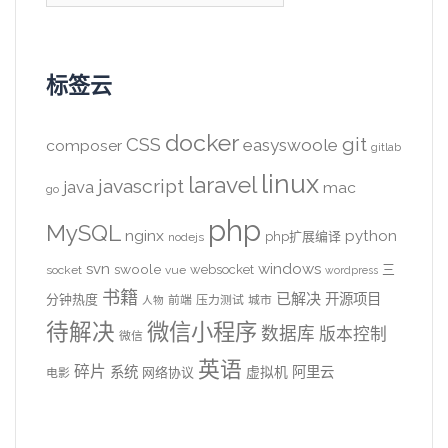
标签云
docker
CSS
git
easyswoole
composer
gitlab
linux
laravel
javascript
java
mac
go
php
MySQL
nginx
python
php扩展编译
nodejs
svn
windows
swoole
websocket
三
socket
vue
wordpress
书籍
已解决
开源项目
分钟热度
前端
压力测试
城市
人物
待解决
微信小程序
数据库
版本控制
微信
英语
碎片
系统
阿里云
虚拟机
网络协议
电影