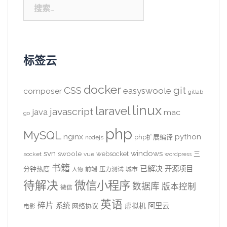
搜
索：
标签云
docker
CSS
git
easyswoole
composer
gitlab
linux
laravel
javascript
java
mac
go
php
MySQL
nginx
python
php扩展编译
nodejs
svn
windows
swoole
websocket
三
socket
vue
wordpress
书籍
已解决
开源项目
分钟热度
前端
压力测试
城市
人物
待解决
微信小程序
数据库
版本控制
微信
英语
碎片
系统
阿里云
虚拟机
网络协议
电影