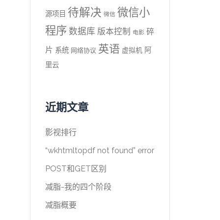
待解决
微信小
源项目
微信
程序
数据库
版本控制
碎
电影
英语
片
系统
阿
虚拟机
网络协议
里云
近期文章
影视排行
“wkhtmltopdf not found” error
POST和GET区别
减脂-我的四个阶段
减脂概要