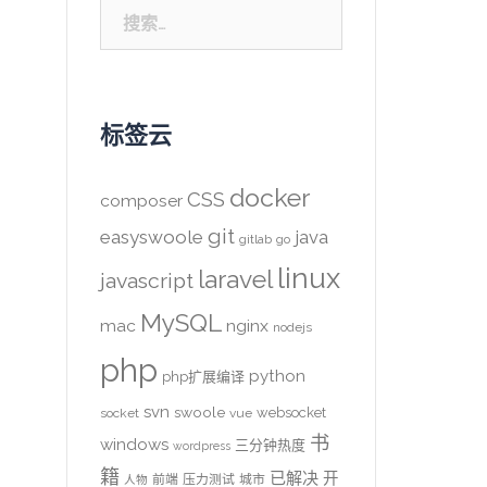
搜
索：
标签云
docker
CSS
composer
git
easyswoole
java
gitlab
go
linux
laravel
javascript
MySQL
mac
nginx
nodejs
php
python
php扩展编译
svn
swoole
websocket
socket
vue
书
windows
三分钟热度
wordpress
籍
已解决
开
前端
压力测试
城市
人物