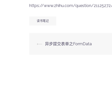
https://www.zhihu.com/question/2112527
读书笔记
Post
⟵
异步提交表单之FormData
navigation