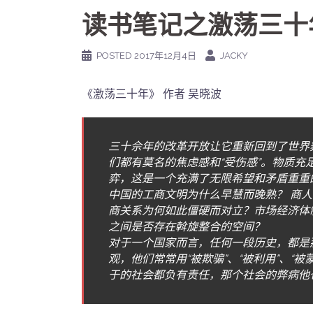
读书笔记之激荡三十
POSTED
2017年12月4日
JACKY
《激荡三十年》 作者 吴晓波
三十佘年的改革开放让它重新回到了世界
们都有莫名的焦虑感和“受伤感”。物质
弈，这是一个充满了无限希望和矛盾重重的
中国的工商文明为什么早慧而晚熟？ 商
商关系为何如此僵硬而对立？市场经济体
之间是否存在斡旋整合的空间？
对于一个国家而言，任何一段历史，都是
观，他们常常用“被欺骗”、“被利用”、“
于的社会都负有责任，那个社会的弊病他