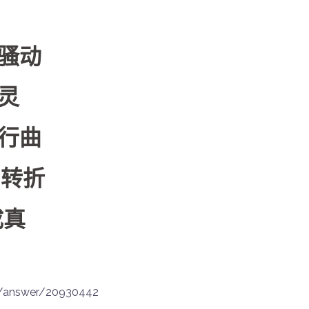
的骚动
精灵
进行曲
中转折
成真
2/answer/20930442