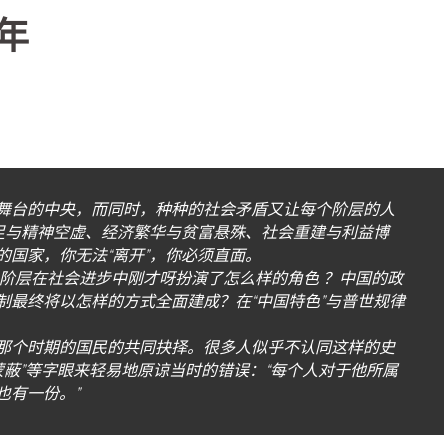
年
舞台的中央，而同时，种种的社会矛盾又让每个阶层的人
充足与精神空虚、经济繁华与贫富悬殊、社会重建与利益博
国家，你无法“离开”，你必须直面。
人阶层在社会进步中刚才呀扮演了怎么样的角色 ？中国的政
制最终将以怎样的方式全面建成？在“中国特色”与普世规律
那个时期的国民的共同抉择。很多人似乎不认同这样的史
被蒙蔽”等字眼来轻易地原谅当时的错误：“每个人对于他所属
也有一份。”