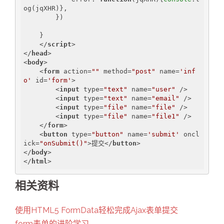
og(jqXHR)},

        })

    }

</
script
>
</
head
>
<
body
>
<
form
action
=
""
method
=
"post"
name
=
'inf
o'
id
=
'form'
>
<
input
type
=
"text"
name
=
"user"
 />
<
input
type
=
"text"
name
=
"email"
 />
<
input
type
=
"file"
name
=
"file"
 />
<
input
type
=
"file"
name
=
"file1"
 />
</
form
>
<
button
type
=
"button"
name
=
'submit'
oncl
ick
=
"onSubmit()"
>
提交
</
button
>
</
body
>
</
html
>
相关资料
使用HTML5 FormData轻松完成Ajax表单提交
form表单的进阶学习