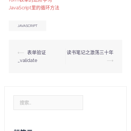
JavaScript里的循环方法
JAVASCRIPT
Post
⟵
表单验证
读书笔记之激荡三十年
navigation
_validate
⟶
搜
索：