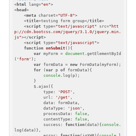
<
html
lang
=
"en"
>
<
head
>
<
meta
charset
=
"UTF-8"
>
<
title
>
testing form group
</
title
>
<
script
type
=
"text/javascript"
src
=
"htt
p://cdn.bootcss.com/jquery/3.1.0/jquery.min.
js"
>
</
script
>
<
script
type
=
"text/javascript"
>
function
onSubmit
(
)
{

var
 myForm = 
document
.getElementById
(
'form'
);

var
 formData = 
new
 FormData(myForm);

for
 (
var
 p 
of
 formData){

console
.log(p);

        }

        $.ajax({

            type: 
'POST'
,

            url: 
'/get'
,

            data: formData,

            dataType: 
'json'
,

            processData: 
false
, 

            contentType: 
false
,

            success: 
function
(
data
)
{
console
.
log(data)},

            error: 
function
(
jqXHR
)
{
console
.l