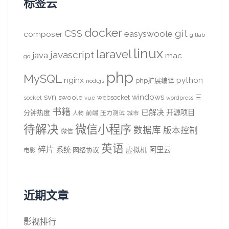
标签云
docker
CSS
git
easyswoole
composer
gitlab
linux
laravel
javascript
java
mac
go
php
MySQL
nginx
python
php扩展编译
nodejs
svn
windows
swoole
websocket
三
socket
vue
wordpress
书籍
已解决
开源项目
分钟热度
前端
压力测试
城市
人物
待解决
微信小程序
数据库
版本控制
微信
英语
碎片
系统
阿里云
虚拟机
网络协议
电影
近期文章
影视排行